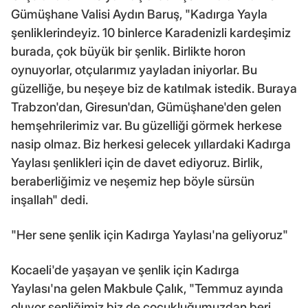
Gümüşhane Valisi Aydın Baruş, "Kadırga Yayla
şenliklerindeyiz. 10 binlerce Karadenizli kardeşimiz
burada, çok büyük bir şenlik. Birlikte horon
oynuyorlar, otçularımız yayladan iniyorlar. Bu
güzelliğe, bu neşeye biz de katılmak istedik. Buraya
Trabzon'dan, Giresun'dan, Gümüşhane'den gelen
hemşehrilerimiz var. Bu güzelliği görmek herkese
nasip olmaz. Biz herkesi gelecek yıllardaki Kadırga
Yaylası şenlikleri için de davet ediyoruz. Birlik,
beraberliğimiz ve neşemiz hep böyle sürsün
inşallah" dedi.
"Her sene şenlik için Kadırga Yaylası'na geliyoruz"
Kocaeli'de yaşayan ve şenlik için Kadırga
Yaylası'na gelen Makbule Çalık, "Temmuz ayında
oluyor şenliğimiz biz de çocukluğumuzdan beri