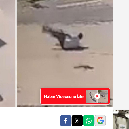
Haber Videosunu İzle