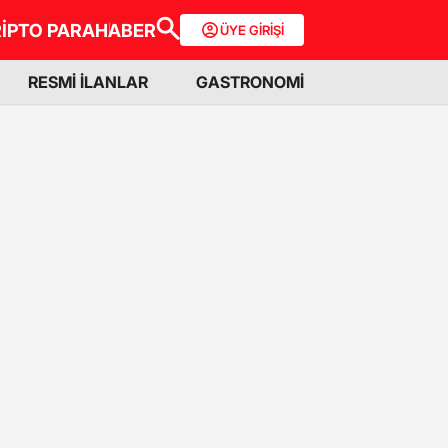
İPTO PARA
HABER
ÜYE GİRİŞİ
RESMİ İLANLAR
GASTRONOMİ