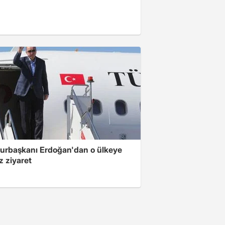
rbaşkanı Erdoğan'dan o ülkeye
z ziyaret