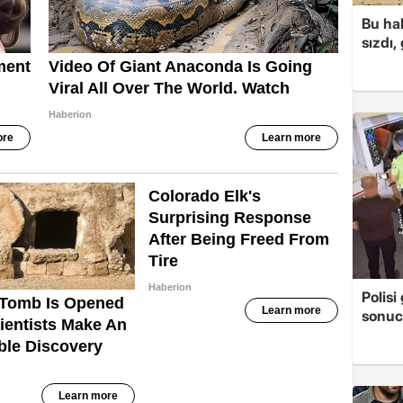
Bu hal
sızdı,
Polis
sonuc