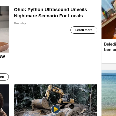
Beledi
ben o