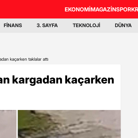
EKONOMİ
MAGAZİN
SPOR
KR
FİNANS
3. SAYFA
TEKNOLOJİ
DÜNYA
dan kaçarken taklalar attı
ran kargadan kaçarken