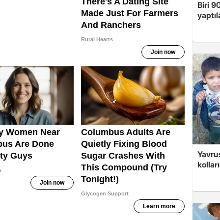
Biri 9
yaptıl
Yavrus
kolları