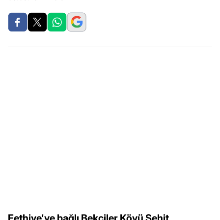
Fethiye'ye bağlı Bekçiler Köyü Şehit