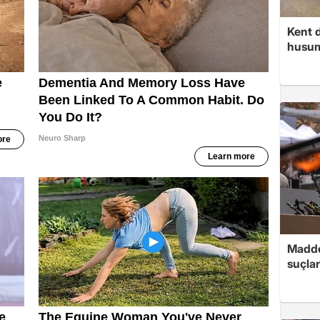
Kent d
husume
Madde
suçlar