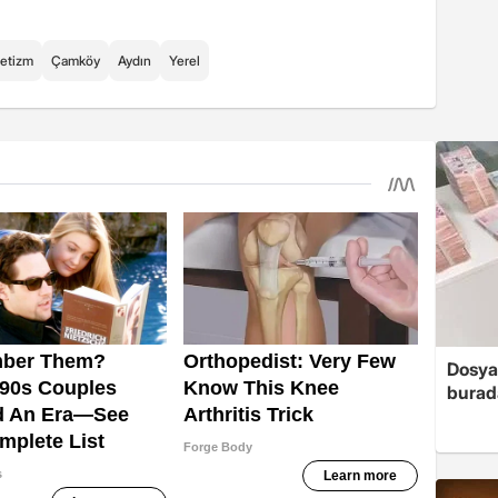
letizm
Çamköy
Aydın
Yerel
Dosya
burada