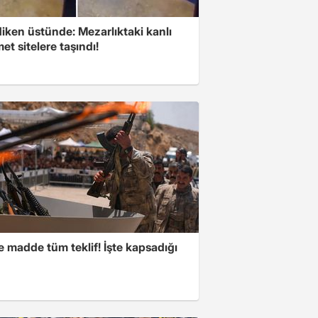
iken üstünde: Mezarlıktaki kanlı
t sitelere taşındı!
 madde tüm teklif! İşte kapsadığı