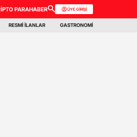
İPTO PARA
HABER
ÜYE GİRİŞİ
RESMİ İLANLAR
GASTRONOMİ