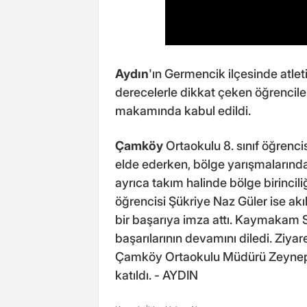
Aydın
'ın Germencik ilçesinde atlet
derecelerle dikkat çeken öğrencil
makamında kabul edildi.
Çamköy
Ortaokulu 8. sınıf öğrencisi
elde ederken, bölge yarışmalarında i
ayrıca takım halinde bölge birincili
öğrencisi Şükriye Naz Güler ise akıl
bir başarıya imza attı. Kaymakam S
başarılarının devamını diledi. Ziya
Çamköy Ortaokulu Müdürü Zeynep
katıldı. - AYDIN