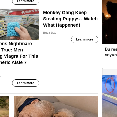
Bu re
soyun