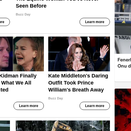
Fenerb
Onu d