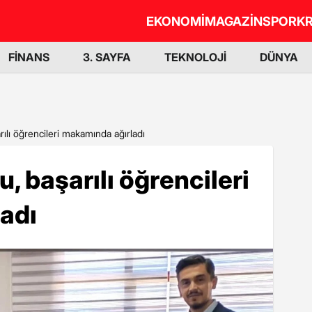
EKONOMİ
MAGAZİN
SPOR
KR
FİNANS
3. SAYFA
TEKNOLOJİ
DÜNYA
lı öğrencileri makamında ağırladı
başarılı öğrencileri
adı