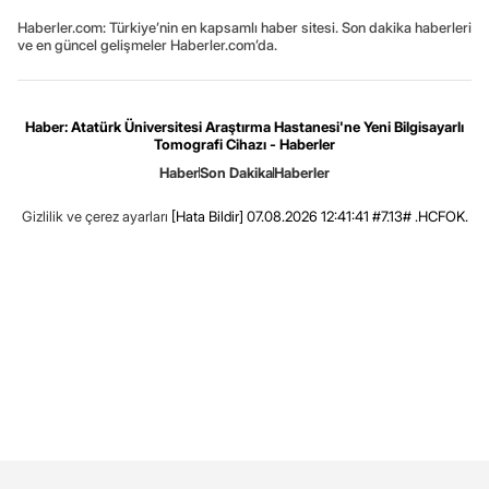
Haberler.com: Türkiye’nin en kapsamlı haber sitesi. Son dakika haberleri
ve en güncel gelişmeler Haberler.com’da.
Haber: Atatürk Üniversitesi Araştırma Hastanesi'ne Yeni Bilgisayarlı
Tomografi Cihazı - Haberler
Haber
Son Dakika
Haberler
Gizlilik ve çerez ayarları
[Hata Bildir]
07.08.2026 12:41:41 #7.13# .HCFOK.