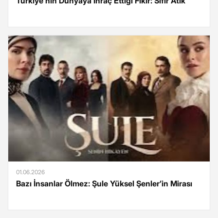
Türkiye’nin Dünyaya İhraç Ettiği Fikir: Sıfır Atık
01.06.2026
Bazı İnsanlar Ölmez: Şule Yüksel Şenler’in Mirası