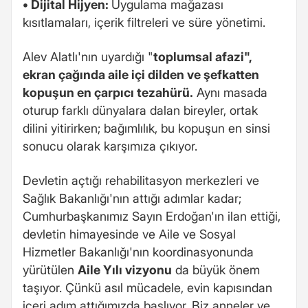
• Dijital Hijyen:
Uygulama mağazası
kısıtlamaları, içerik filtreleri ve süre yönetimi.
Alev Alatlı'nın uyardığı "
toplumsal afazi",
ekran çağında aile içi dilden ve şefkatten
kopuşun en çarpıcı tezahürü.
Aynı masada
oturup farklı dünyalara dalan bireyler, ortak
dilini yitirirken; bağımlılık, bu kopuşun en sinsi
sonucu olarak karşımıza çıkıyor.
Devletin açtığı rehabilitasyon merkezleri ve
Sağlık Bakanlığı'nın attığı adımlar kadar;
Cumhurbaşkanımız Sayın Erdoğan'ın ilan ettiği,
devletin himayesinde ve Aile ve Sosyal
Hizmetler Bakanlığı'nın koordinasyonunda
yürütülen
Aile Yılı vizyonu
da büyük önem
taşıyor. Çünkü asıl mücadele, evin kapısından
içeri adım attığımızda başlıyor. Biz anneler ve