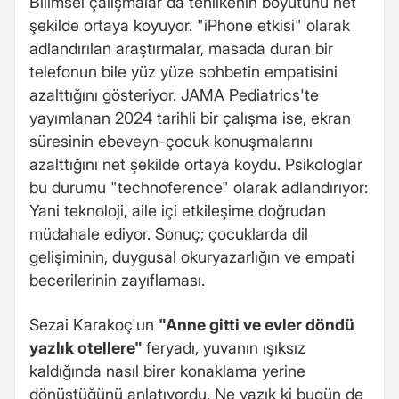
Bilimsel çalışmalar da tehlikenin boyutunu net
şekilde ortaya koyuyor. "iPhone etkisi" olarak
adlandırılan araştırmalar, masada duran bir
telefonun bile yüz yüze sohbetin empatisini
azalttığını gösteriyor. JAMA Pediatrics'te
yayımlanan 2024 tarihli bir çalışma ise, ekran
süresinin ebeveyn-çocuk konuşmalarını
azalttığını net şekilde ortaya koydu. Psikologlar
bu durumu "technoference" olarak adlandırıyor:
Yani teknoloji, aile içi etkileşime doğrudan
müdahale ediyor. Sonuç; çocuklarda dil
gelişiminin, duygusal okuryazarlığın ve empati
becerilerinin zayıflaması.
Sezai Karakoç'un
"Anne gitti ve evler döndü
yazlık otellere"
feryadı, yuvanın ışıksız
kaldığında nasıl birer konaklama yerine
dönüştüğünü anlatıyordu. Ne yazık ki bugün de