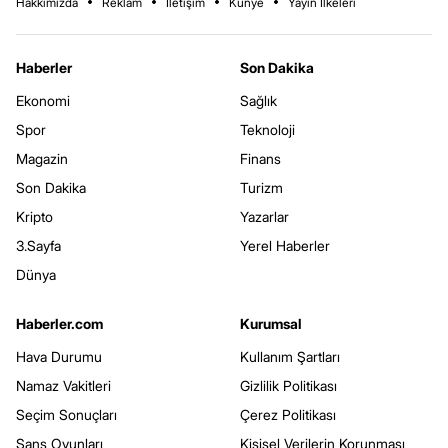
Hakkımızda
Reklam
İletişim
Künye
Yayın İlkeleri
Haberler
Son Dakika
Ekonomi
Sağlık
Spor
Teknoloji
Magazin
Finans
Son Dakika
Turizm
Kripto
Yazarlar
3.Sayfa
Yerel Haberler
Dünya
Haberler.com
Kurumsal
Hava Durumu
Kullanım Şartları
Namaz Vakitleri
Gizlilik Politikası
Seçim Sonuçları
Çerez Politikası
Şans Oyunları
Kişisel Verilerin Korunması