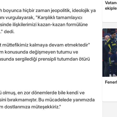
Vatan
ekipl
h boyunca hiçbir zaman jeopolitik, ideolojik ya
ı vurgulayarak, "Karşılıklı tamamlayıcı
sinde ilişkilerimizi kazan-kazan formülüne
." dedi.
lit müttefikimiz kalmaya devam etmektedir"
ırım konusunda değişmeyen tutumu ve
sunda sergilediği prensipli tutumdan ötürü
Fener
 olmuş, en zor dönemlerde bile kendi ve
sini bırakmamıştır. Bu mücadelede yanımızda
m dostlarımıza müteşekkiriz."