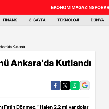
EKONOMİ
MAGAZİN
SPOR
KR
FİNANS
3. SAYFA
TEKNOLOJİ
DÜNYA
nkara'da Kutlandı
nü Ankara'da Kutlandı
nı Fatih Dönmez, "Halen 2,2 milyar dolar