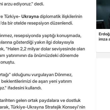
arzu ediyoruz." dedi.
ve Türkiye-
Ukrayna
diplomatik ilişkilerinin
a
'da bir otelde resepsiyon düzenlendi.
Erdoğa
 Dönmez, resepsiyonda yaptığı konuşmada,
imza a
arına gösterdiği yakın ilgi dolayısıyla
ek, "Halen 2,2 milyar dolar seviyesinde olan
plam yatırımının da önümüzdeki dönemde
konuştu.
 ortağı" olduğunu vurgulayan Dönmez,
eklentilerimizi de aşan yeni yatırım
z." ifadesini kullandı.
 tarihten gelen ortak paydalara ve dostluk
arak, Türkiye-Ukrayna Stratejik Konseyi'nin