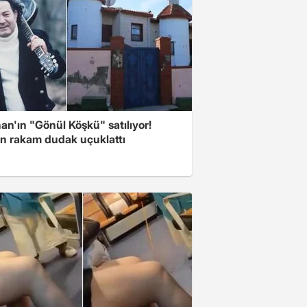
n'ın "Gönül Köşkü" satılıyor!
en rakam dudak uçuklattı