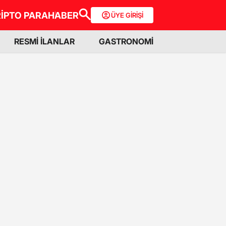
İPTO PARA
HABER
ÜYE GİRİŞİ
RESMİ İLANLAR
GASTRONOMİ