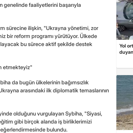
 genelinde faaliyetlerini başarıyla
 sürecine ilişkin, "Ukrayna yönetimi, zor
miz bir reform programı yürütüyor. Ülkede
ağlayacak bu sürece aktif şekilde destek
Yol or
duyan
am etmekteyiz"
biha da bugün ülkelerinin bağımsızlık
Ukrayna arasındaki ilk diplomatik temaslarının
düzeyinde olduğunu vurgulayan Sybiha, "Siyasi,
ğitim gibi birçok alanda iş birliklerimizi
değerlendirmesinde bulundu.