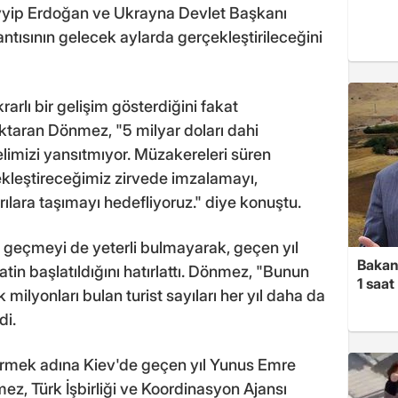
yip Erdoğan ve Ukrayna Devlet Başkanı
antısının gelecek aylarda gerçekleştirileceğini
krarlı bir gelişim gösterdiğini fakat
 aktaran Dönmez, "5 milyar doları dahi
elimizi yansıtmıyor. Müzakereleri süren
ekleştireceğimiz zirvede imzalamayı,
ılara taşımayı hedefliyoruz." diye konuştu.
 geçmeyi de yeterli bulmayarak, geçen yıl
Bakan
atin başlatıldığını hatırlattı. Dönmez, "Bunun
1 saa
k milyonları bulan turist sayıları her yıl daha da
di.
ndirmek adına Kiev'de geçen yıl Yunus Emre
mez, Türk İşbirliği ve Koordinasyon Ajansı