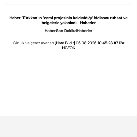
Haber: Türkkan'ın 'cami projesinin kaldırıldığı' iddiasını ruhsat ve
belgelerle yalanladı - Haberler
Haber
Son Dakika
Haberler
Gizlilik ve çerez ayarları
[Hata Bildir]
06.08.2026 10:45:28 #7.12#
.HCFOK.