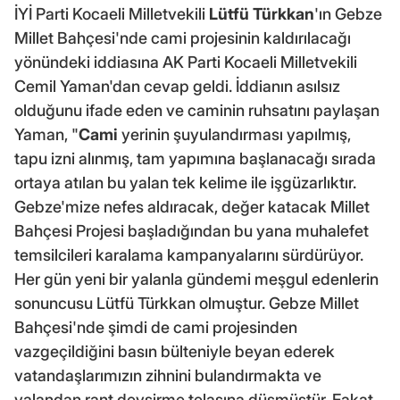
İYİ Parti Kocaeli Milletvekili
Lütfü Türkkan
'ın Gebze
Millet Bahçesi'nde cami projesinin kaldırılacağı
yönündeki iddiasına AK Parti Kocaeli Milletvekili
Cemil Yaman'dan cevap geldi. İddianın asılsız
olduğunu ifade eden ve caminin ruhsatını paylaşan
Yaman, "
Cami
yerinin şuyulandırması yapılmış,
tapu izni alınmış, tam yapımına başlanacağı sırada
ortaya atılan bu yalan tek kelime ile işgüzarlıktır.
Gebze'mize nefes aldıracak, değer katacak Millet
Bahçesi Projesi başladığından bu yana muhalefet
temsilcileri karalama kampanyalarını sürdürüyor.
Her gün yeni bir yalanla gündemi meşgul edenlerin
sonuncusu Lütfü Türkkan olmuştur. Gebze Millet
Bahçesi'nde şimdi de cami projesinden
vazgeçildiğini basın bülteniyle beyan ederek
vatandaşlarımızın zihnini bulandırmakta ve
yalandan rant devşirme telaşına düşmüştür. Fakat