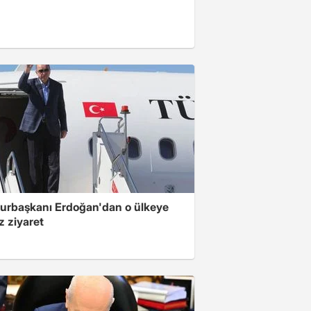
rbaşkanı Erdoğan'dan o ülkeye
z ziyaret