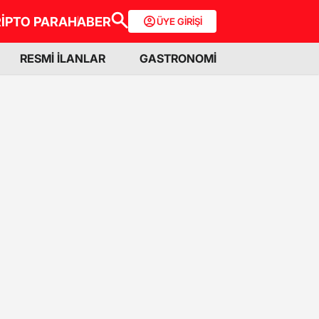
İPTO PARA
HABER
ÜYE GİRİŞİ
RESMİ İLANLAR
GASTRONOMİ