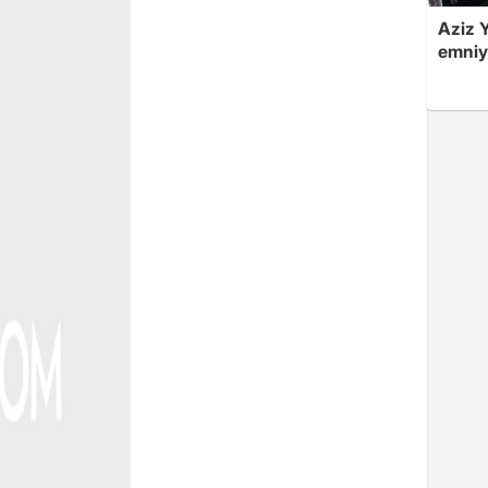
Aziz Y
emniye