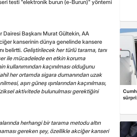
ri testi "elektronik burun (e-Burun)" yöntemi
r Dairesi Başkanı Murat Gültekin, AA
ciğer kanserinin dünya genelinde kansere
ı belirtti.
Geliştirilecek her türlü tarama, tanı
ser ile mücadelede en etkin koruma
nin kullanımından kaçınılması olduğunu
k dahil her ortamda sigara dumanından uzak
nilmesi, aşırı güneş ışınlarından kaçınılması,
Cumhu
iziksel aktivitede bulunulması gerektiğini
sürpri
larında herhangi bir tarama metodu altın
maması gereken şey, özellikle akciğer kanseri