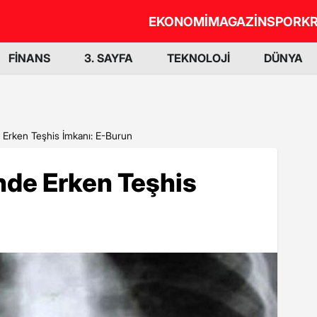
EKONOMİ
MAGAZİN
SPOR
KR
FİNANS
3. SAYFA
TEKNOLOJİ
DÜNYA
 Erken Teşhis İmkanı: E-Burun
nde Erken Teşhis