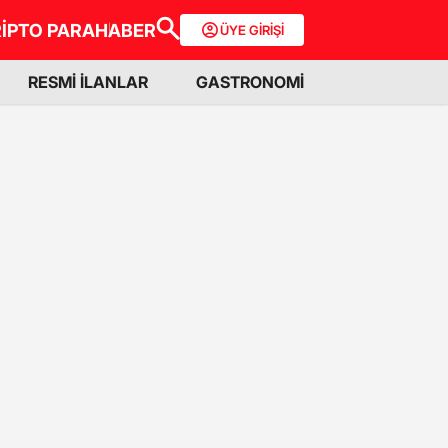
İPTO PARA
HABER
ÜYE GİRİŞİ
RESMİ İLANLAR
GASTRONOMİ