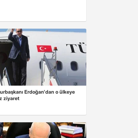
rbaşkanı Erdoğan'dan o ülkeye
z ziyaret