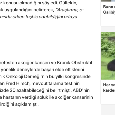
öz konusu olmadığını söyledi. Gültekin,
Buna r
ak uygulandığını belirterek,
"Araştırma, e-
Galibi
ında erken teşhis edebildiğini ortaya
, nefesten akciğer kanseri ve Kronik Obstrüktif
yönelik deneylerde başarı elde ettiklerini
nik Onkoloji Derneği'nin bu yılki kongresinde
an Fred Hirsch, mevcut tarama testinin
Her sa
kardeş
zde 20 azaltabileceğini belirtmişti. ABD'nin
de hastanın verdiği soluk ile akciğer kanserinin
irdiğini açıklamıştı.