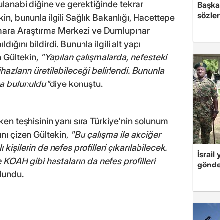
lanabildiğine ve gerektiğinde tekrar
Başkan
sözler
in, bununla ilgili Sağlık Bakanlığı, Hacettepe
ara Araştırma Merkezi ve Dumlupınar
ığını bildirdi. Bununla ilgili alt yapı
 Gültekin,
"Yapılan çalışmalarda, nefesteki
ihazların üretilebileceği belirlendi. Bununla
da bulunuldu"
diye konuştu.
en teşhisinin yanı sıra Türkiye'nin solunum
tını çizen Gültekin,
"Bu çalışma ile akciğer
ı kişilerin de nefes profilleri çıkarılabilecek.
İsrail
 KOAH gibi hastaların da nefes profilleri
gönde
lundu.