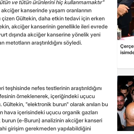
ütün ve tütün ürünlerini hiç kullanmamaktır"
le akciğer kanserinde yaşam oranlarının
 çizen Gültekin, daha etkin tedavi için erken
tekin, akciğer kanserinin genellikle ileri evrede
yurt dışında akciğer kanserine yönelik yeni
 metotların araştırıldığını söyledi.
Çerçe
isimd
 teşhisinde nefes testlerinin araştırıldığını
fesinin örneklenerek, içeriğindeki uçucu
ı. Gültekin, "elektronik burun" olarak anılan bu
en hava içerisindeki uçucu organik gazları
ik burun (e-Burun) analizinin akciğer kanseri
hi girişim gerekmeden yapılabildiğini