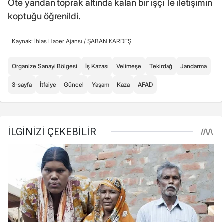
Öte yandan toprak altında kalan bir işçi ile iletişimin
koptuğu öğrenildi.
Kaynak: İhlas Haber Ajansı /
ŞABAN KARDEŞ
Organize Sanayi Bölgesi
İş Kazası
Velimeşe
Tekirdağ
Jandarma
3-sayfa
İtfaiye
Güncel
Yaşam
Kaza
AFAD