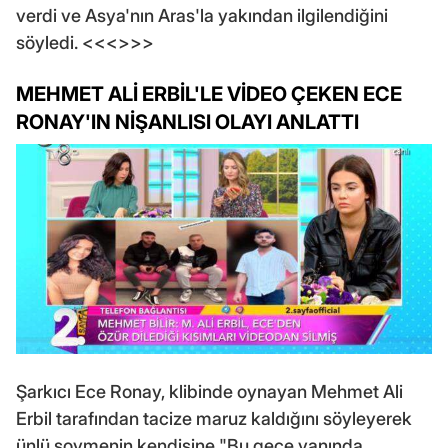
verdi ve Asya'nın Aras'la yakından ilgilendiğini
söyledi. <<<>>>
MEHMET ALİ ERBİL'LE VİDEO ÇEKEN ECE
RONAY'IN NİŞANLISI OLAYI ANLATTI
Şarkıcı Ece Ronay, klibinde oynayan Mehmet Ali
Erbil tarafından tacize maruz kaldığını söyleyerek
ünlü şovmenin kendisine "Bu gece yanında