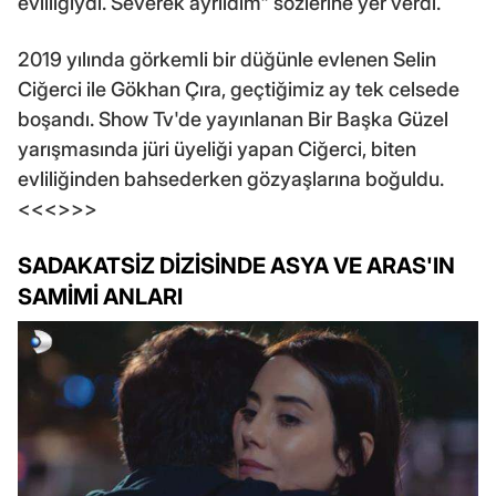
evliliğiydi. Severek ayrıldım" sözlerine yer verdi.
2019 yılında görkemli bir düğünle evlenen Selin
Ciğerci ile Gökhan Çıra, geçtiğimiz ay tek celsede
boşandı. Show Tv'de yayınlanan Bir Başka Güzel
yarışmasında jüri üyeliği yapan Ciğerci, biten
evliliğinden bahsederken gözyaşlarına boğuldu.
<<<>>>
SADAKATSİZ DİZİSİNDE ASYA VE ARAS'IN
SAMİMİ ANLARI