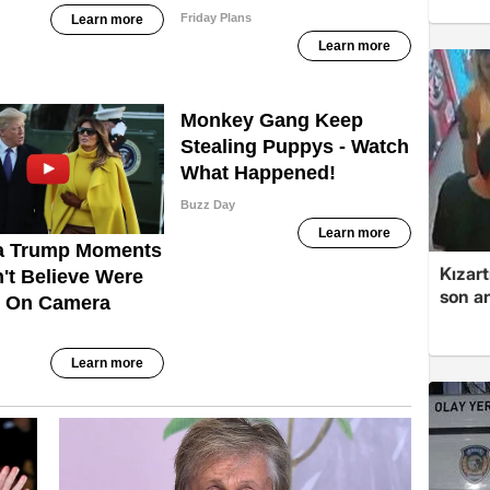
Kızart
son an