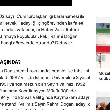
02 sayılı Cumhurbaşkanlığı kararnamesi ile
lletvekili adaylığı içingörevinden istifa etti.
ardından vatandaşlar Hatay Valisi
Rahmi
raştırmaya koyuldular. Peki, Rahmi Doğan
 hangi görevlerde bulundu? Detaylar
YAŞINDA?
u Danişment İlkokulunda, orta ve lise tahsilini
Müzak
dı. 1987 yılında İstanbul Üniversitesi Siyasal
kritik
n 1991 yılında mezun olan Sayın Valimiz, 1992
ma Planlama Koordinasyon Müdürlüğünde
94 yılında Sivas Valiliğinde Kaymakam adayı
ine atandı. Valimiz Sayın Rahmi Doğan, adaylık