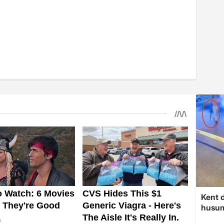
Kent d
husume