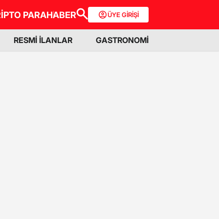
İPTO PARA
HABER
ÜYE GİRİŞİ
RESMİ İLANLAR
GASTRONOMİ