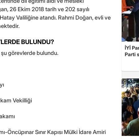
kentinde dil eğitimi aldı ve mesleki
n, 26 Ekim 2018 tarih ve 202 sayılı
atay Valiliğine atandı. Rahmi Doğan, evli ve
mektedir.
VLERDE BULUNDU?
İYİ Pa
 şu görevlerde bulundu.
Parti 
yı
kam Vekilliği
makamı
ı-Öncüpınar Sınır Kapısı Mülki İdare Amiri