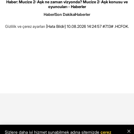
Haber: Mucize 2: Aşk ne zaman vizyonda? Mucize 2: Aşk konusu ve
oyuncuları - Haberler
Haber
Son Dakika
Haberler
Gizlilik ve çerez ayarları
[Hata Bildir]
10.08.2026 14:24:57 #7.13# .HCFOK.
×
Sizlere daha iyi hizmet sunabilmek adına sitemizde
çerez