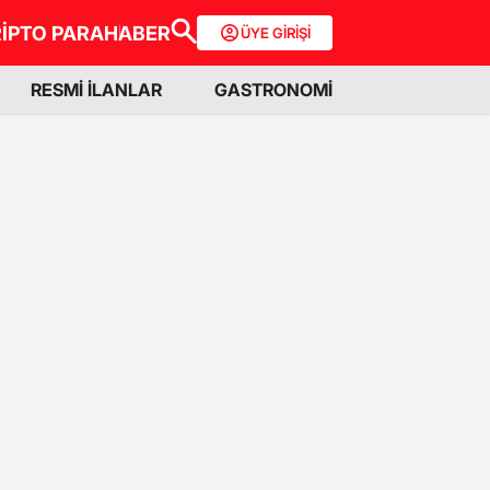
İPTO PARA
HABER
ÜYE GİRİŞİ
RESMİ İLANLAR
GASTRONOMİ