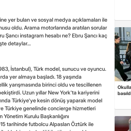
ne yer bulan ve sosyal medya açıklamaları ile
usu oldu. Arama motorlarında aratılan sorular
bru Şancı instagram hesabı ne? Ebru Şancı kaç
şte detaylar...
983, İstanbul), Türk model, sunucu ve oyuncu.
da yer almaya başladı. 18 yaşında
lik yarışmasında birinci oldu ve tescillenen
Okull
ekiştirdi. Uzun yıllar New York'ta kariyerini
basıld
arında Türkiye'ye kesin dönüş yaparak model
ve Türkiye genelinde concierge hizmetleri
tin Yönetim Kurulu Başkanlığını
5 tarihinde futbolcu Alpaslan Öztürk ile