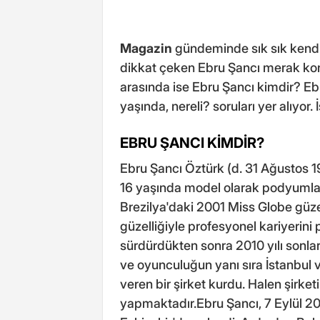
Magazin
gündeminde sık sık kendi
dikkat çeken Ebru Şancı merak kon
arasında ise Ebru Şancı kimdir? E
yaşında, nereli? soruları yer alıyor. İ
EBRU ŞANCI KİMDİR?
Ebru Şancı Öztürk (d. 31 Ağustos 1
16 yaşında model olarak podyumlar
Brezilya'daki 2001 Miss Globe güzel
güzelliğiyle profesyonel kariyerini p
sürdürdükten sonra 2010 yılı sonl
ve oyunculuğun yanı sıra İstanbul 
veren bir şirket kurdu. Halen şirke
yapmaktadır.Ebru Şancı, 7 Eylül 201