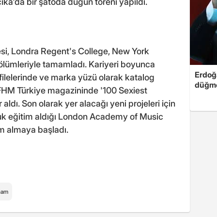
ika'da bir şatoda düğün töreni yapıldı.
esi, Londra Regent's College, New York
lümleriyle tamamladı. Kariyeri boyunca
Erdoğa
ilelerinde ve marka yüzü olarak katalog
düğme
 FHM Türkiye magazininde '100 Sexiest
ldı. Son olarak yer alacağı yeni projeleri için
luk eğitim aldığı London Academy of Music
m almaya başladı.
şam