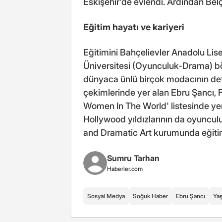
Eskişehir'de evlendi. Ardından Belç
Eğitim hayatı ve kariyeri
Eğitimini Bahçelievler Anadolu Lis
Üniversitesi (Oyunculuk-Drama) bö
dünyaca ünlü birçok modacının def
çekimlerinde yer alan Ebru Şancı,
Women In The World' listesinde yer a
Hollywood yıldızlarının da oyuncu
and Dramatic Art kurumunda eğiti
Sumru Tarhan
Haberler.com
Sosyal Medya
Soğuk Haber
Ebru Şancı
Ya