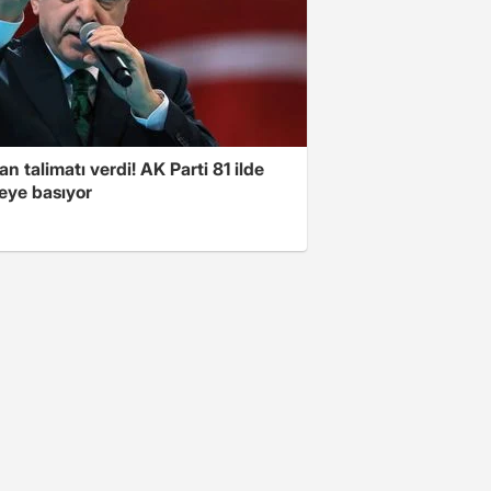
n talimatı verdi! AK Parti 81 ilde
ye basıyor