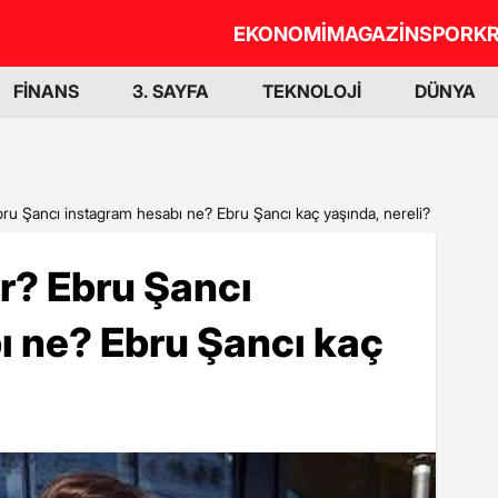
EKONOMİ
MAGAZİN
SPOR
KR
FİNANS
3. SAYFA
TEKNOLOJİ
DÜNYA
bru Şancı instagram hesabı ne? Ebru Şancı kaç yaşında, nereli?
r? Ebru Şancı
ı ne? Ebru Şancı kaç