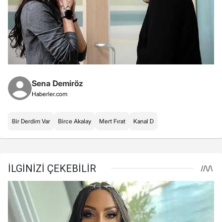
Sena Demiröz
Haberler.com
Bir Derdim Var
Birce Akalay
Mert Fırat
Kanal D