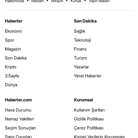
Hakkımızda
Reklam
İletişim
Künye
Yayın İlkeleri
Haberler
Son Dakika
Ekonomi
Sağlık
Spor
Teknoloji
Magazin
Finans
Son Dakika
Turizm
Kripto
Yazarlar
3.Sayfa
Yerel Haberler
Dünya
Haberler.com
Kurumsal
Hava Durumu
Kullanım Şartları
Namaz Vakitleri
Gizlilik Politikası
Seçim Sonuçları
Çerez Politikası
Şans Oyunları
Kişisel Verilerin Korunması