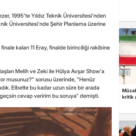
zer, 1995'te Yıldız Teknik Üniversitesi'nden
ik Üniversitesi'nde Şehir Planlama üzerine
nale kalan 11 Eray, finalde birinciliği rakibine
aşları Melih ve Zeki ile Hülya Avşar Show'a
eviyor musunuz?" sorusu üzerinde, "Henüz
dık. Elbette bu kadar uzun süre bir arada
Müzak
an geçsin cevap veririm bu soruya" demişti.
kritik