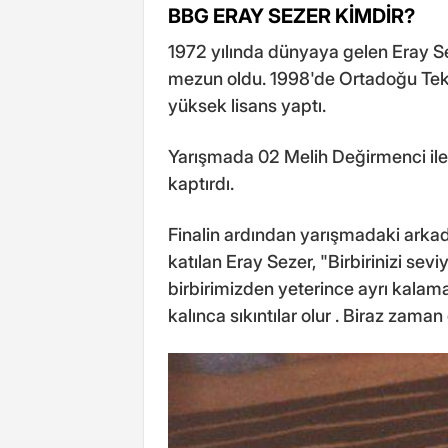
BBG ERAY SEZER KİMDİR?
1972 yılında dünyaya gelen Eray Se
mezun oldu. 1998'de Ortadoğu Tekn
yüksek lisans yaptı.
Yarışmada 02 Melih Değirmenci ile fi
kaptırdı.
Finalin ardından yarışmadaki arkad
katılan Eray Sezer, "Birbirinizi s
birbirimizden yeterince ayrı kalama
kalınca sıkıntılar olur . Biraz zam