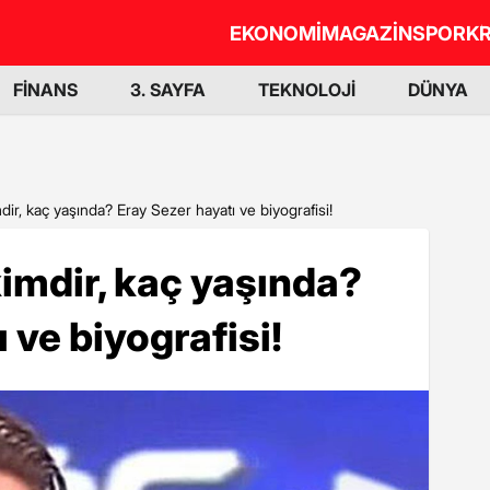
EKONOMİ
MAGAZİN
SPOR
KR
FİNANS
3. SAYFA
TEKNOLOJİ
DÜNYA
ir, kaç yaşında? Eray Sezer hayatı ve biyografisi!
imdir, kaç yaşında?
 ve biyografisi!