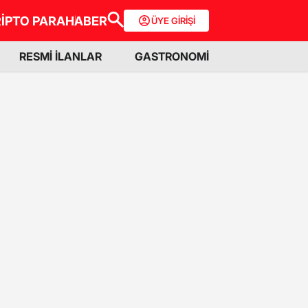
İPTO PARA
HABER
ÜYE GİRİŞİ
RESMİ İLANLAR
GASTRONOMİ