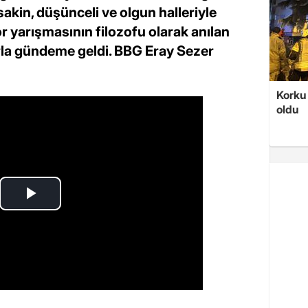
akin, düşünceli ve olgun halleriyle
or yarışmasının filozofu olarak anılan
arla gündeme geldi. BBG Eray Sezer
Korku 
oldu