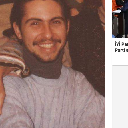
İYİ Pa
Parti 