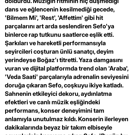
doldurdu. Müziğin ritminin hiç düşmediği
dans ve eğlencenin kesilmediği gecede,
'Bilmem Mi', 'Rest', 'Affettim' gibi hit
parçalarını art arda seslendiren Sefo'ya
binlerce rap tutkunu saatlerce eşlik etti.
Şarkıları ve hareketli performansıyla
seyircileri coşturan ünlü sanatçı, deyim
yerindeyse Boğaz'ı titretti. Yaza damgasını
vuran ve dijital platformda trend olan 'Araba',
'Veda Saati' parçalarıyla adrenalin seviyesini
doruğa çıkaran Sefo, coşkuyu ikiye katladı.
Sahnenin etkileyici dekoru, aydınlatma
efektleri ve canlı müzik eşliğindeki
performans, konser deneyimini tam
anlamıyla unutulmaz kıldı. Konserin ilerleyen
dakikalarında beyaz bir takım elbiseyle