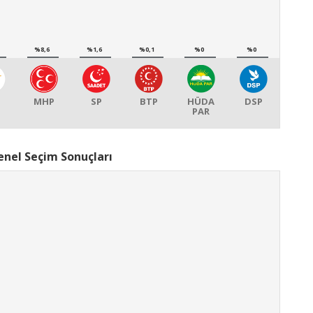
%8,6
%1,6
%0,1
%0
%0
MHP
SP
BTP
HÜDA
DSP
PAR
nel Seçim Sonuçları