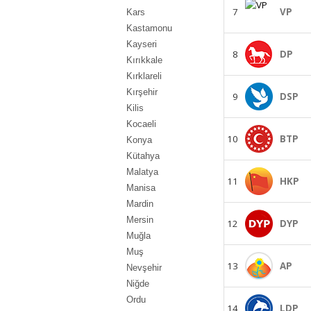
7
VP
Kars
Kastamonu
Kayseri
8
DP
Kırıkkale
Kırklareli
Kırşehir
9
DSP
Kilis
Kocaeli
10
BTP
Konya
Kütahya
Malatya
11
HKP
Manisa
Mardin
Mersin
12
DYP
Muğla
Muş
13
AP
Nevşehir
Niğde
Ordu
14
LDP