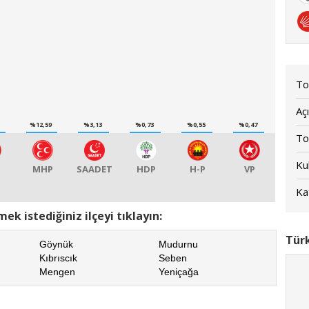
To
Açı
1
%12,59
%3,13
%0,73
%0,55
%0,47
To
Kul
MHP
SAADET
HDP
H-P
VP
Kat
ek istediğiniz ilçeyi tıklayın:
Türk
Göynük
Mudurnu
Kıbrıscık
Seben
Mengen
Yeniçağa