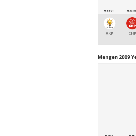
%54.01
%30.5
AKP
CH
Mengen 2009 Ye
%40,5
%35