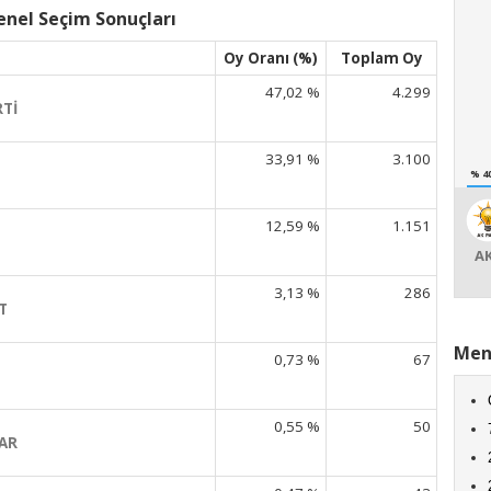
nel Seçim Sonuçları
Oy Oranı (%)
Toplam Oy
47,02 %
4.299
RTİ
33,91 %
3.100
% 4
12,59 %
1.151
A
3,13 %
286
T
Men
0,73 %
67
0,55 %
50
AR