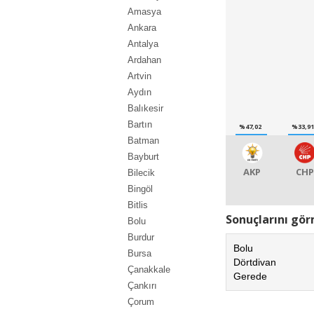
Amasya
Ankara
Antalya
Ardahan
Artvin
Aydın
Balıkesir
Bartın
%47,02
%33,9
Batman
Bayburt
AKP
CHP
Bilecik
Bingöl
Bitlis
Sonuçlarını görm
Bolu
Burdur
Bolu
Bursa
Dörtdivan
Çanakkale
Gerede
Çankırı
Çorum