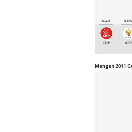
%52,2
%37,5
CHP
AKP
Mengen 2011 Ge