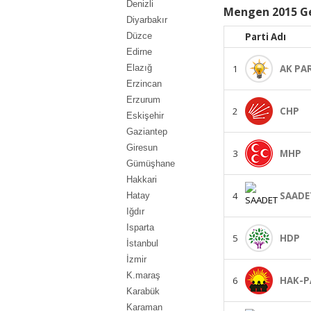
Denizli
Mengen 2015 Ge
Diyarbakır
Düzce
Parti Adı
Edirne
Elazığ
1
AK PA
Erzincan
Erzurum
2
CHP
Eskişehir
Gaziantep
Giresun
3
MHP
Gümüşhane
Hakkari
4
SAADE
Hatay
Iğdır
Isparta
5
HDP
İstanbul
İzmir
K.maraş
6
HAK-P
Karabük
Karaman