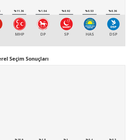
6
%11.36
%1.04
%0.92
%0.53
%0.36
P
MHP
DP
SP
HAS
DSP
rel Seçim Sonuçları
%20,9
%1,8
%1
%0,4
%0,3