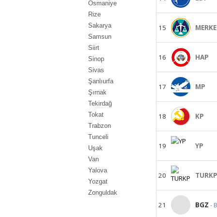
Osmaniye
Rize
Sakarya
15
MERKE
Samsun
Siirt
16
HAP
Sinop
Sivas
Şanlıurfa
17
MP
Şırnak
Tekirdağ
Tokat
18
KP
Trabzon
Tunceli
19
YP
Uşak
Van
Yalova
20
TURK
Yozgat
Zonguldak
21
BGZ
- 