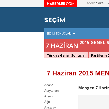
SON DAKİKA
SEÇİM SONUÇLARI
2015 GENEL 
7 HAZİRAN
Türkiye Geneli Sonuçlar
Partilerin
7 Haziran 2015 ME
Adana
Mengen 7 Hazir
Adıyaman
Afyon
Ağrı
Aksaray