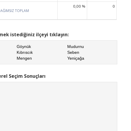
0,00 %
0
BAĞIMSIZ TOPLAM
ek istediğiniz ilçeyi tıklayın:
Göynük
Mudurnu
Kıbrıscık
Seben
Mengen
Yeniçağa
rel Seçim Sonuçları