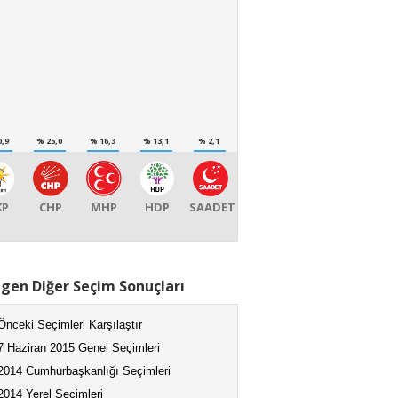
0,9
% 25,0
% 16,3
% 13,1
% 2,1
KP
CHP
MHP
HDP
SAADET
gen Diğer Seçim Sonuçları
Önceki Seçimleri Karşılaştır
7 Haziran 2015 Genel Seçimleri
2014 Cumhurbaşkanlığı Seçimleri
2014 Yerel Seçimleri