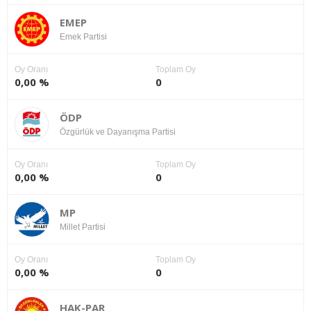
EMEP
Emek Partisi
Oy Oranı
Toplam Oy
0,00 %
0
ÖDP
Özgürlük ve Dayanışma Partisi
Oy Oranı
Toplam Oy
0,00 %
0
MP
Millet Partisi
Oy Oranı
Toplam Oy
0,00 %
0
HAK-PAR