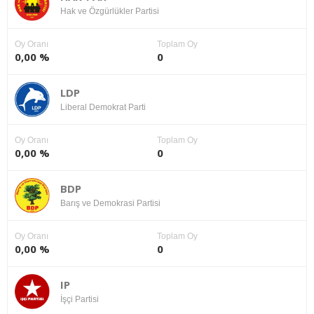
Hak ve Özgürlükler Partisi
Oy Oranı
Toplam Oy
0,00 %
0
LDP
Liberal Demokrat Parti
Oy Oranı
Toplam Oy
0,00 %
0
BDP
Barış ve Demokrasi Partisi
Oy Oranı
Toplam Oy
0,00 %
0
IP
İşçi Partisi