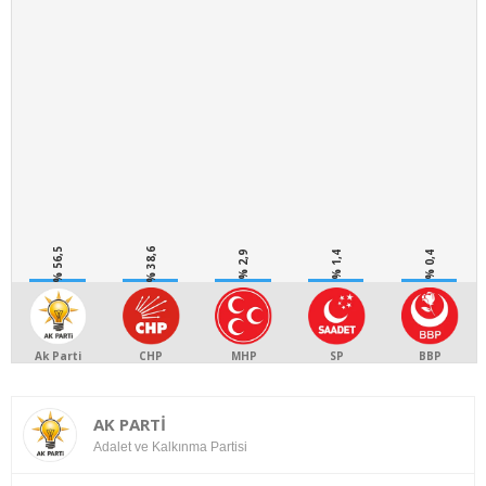
% 56,5
% 38,6
% 2,9
% 1,4
% 0,4
Ak Parti
CHP
MHP
SP
BBP
AK PARTİ
Adalet ve Kalkınma Partisi