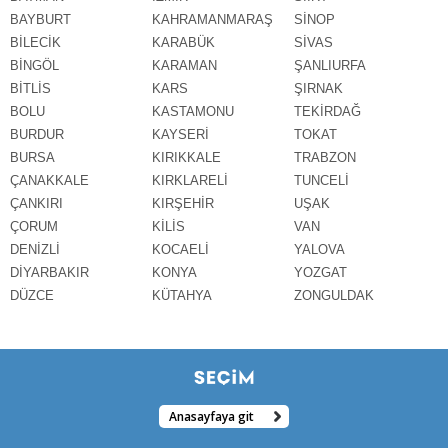
BAYBURT
KAHRAMANMARAŞ
SİNOP
BİLECİK
KARABÜK
SİVAS
BİNGÖL
KARAMAN
ŞANLIURFA
BİTLİS
KARS
ŞIRNAK
BOLU
KASTAMONU
TEKİRDAĞ
BURDUR
KAYSERİ
TOKAT
BURSA
KIRIKKALE
TRABZON
ÇANAKKALE
KIRKLARELİ
TUNCELİ
ÇANKIRI
KIRŞEHİR
UŞAK
ÇORUM
KİLİS
VAN
DENİZLİ
KOCAELİ
YALOVA
DİYARBAKIR
KONYA
YOZGAT
DÜZCE
KÜTAHYA
ZONGULDAK
Anasayfaya git