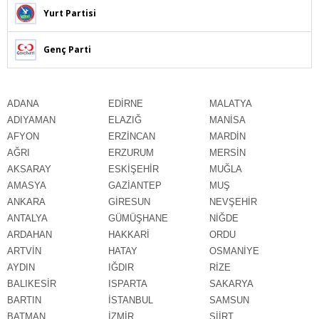
Yurt Partisi
Genç Parti
ADANA
EDİRNE
MALATYA
ADIYAMAN
ELAZIĞ
MANİSA
AFYON
ERZİNCAN
MARDİN
AĞRI
ERZURUM
MERSİN
AKSARAY
ESKİŞEHİR
MUĞLA
AMASYA
GAZİANTEP
MUŞ
ANKARA
GİRESUN
NEVŞEHİR
ANTALYA
GÜMÜŞHANE
NİĞDE
ARDAHAN
HAKKARİ
ORDU
ARTVİN
HATAY
OSMANİYE
AYDIN
IĞDIR
RİZE
BALIKESİR
ISPARTA
SAKARYA
BARTIN
İSTANBUL
SAMSUN
BATMAN
İZMİR
SİİRT