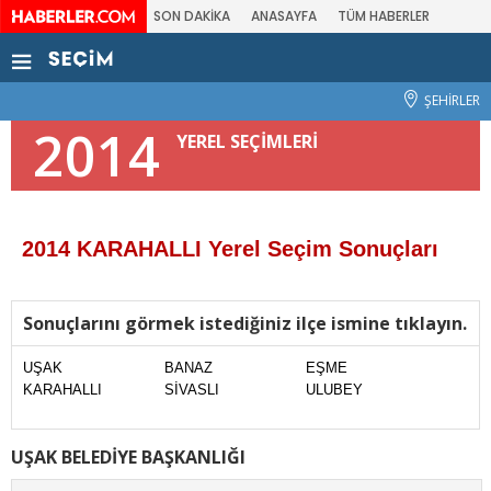
SON DAKİKA
ANASAYFA
TÜM HABERLER
ŞEHİRLER
2014
YEREL SEÇİMLERİ
2014 KARAHALLI Yerel Seçim Sonuçları
Sonuçlarını görmek istediğiniz ilçe ismine tıklayın.
UŞAK
BANAZ
EŞME
KARAHALLI
SİVASLI
ULUBEY
UŞAK BELEDİYE BAŞKANLIĞI