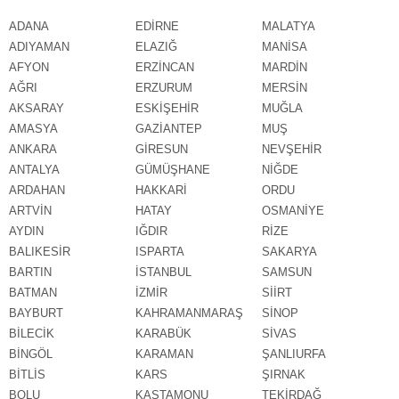
ADANA
EDİRNE
MALATYA
ADIYAMAN
ELAZIĞ
MANİSA
AFYON
ERZİNCAN
MARDİN
AĞRI
ERZURUM
MERSİN
AKSARAY
ESKİŞEHİR
MUĞLA
AMASYA
GAZİANTEP
MUŞ
ANKARA
GİRESUN
NEVŞEHİR
ANTALYA
GÜMÜŞHANE
NİĞDE
ARDAHAN
HAKKARİ
ORDU
ARTVİN
HATAY
OSMANİYE
AYDIN
IĞDIR
RİZE
BALIKESİR
ISPARTA
SAKARYA
BARTIN
İSTANBUL
SAMSUN
BATMAN
İZMİR
SİİRT
BAYBURT
KAHRAMANMARAŞ
SİNOP
BİLECİK
KARABÜK
SİVAS
BİNGÖL
KARAMAN
ŞANLIURFA
BİTLİS
KARS
ŞIRNAK
BOLU
KASTAMONU
TEKİRDAĞ