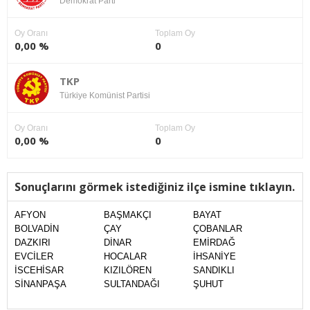
Demokrat Parti
Oy Oranı
Toplam Oy
0,00 %
0
TKP
Türkiye Komünist Partisi
Oy Oranı
Toplam Oy
0,00 %
0
Sonuçlarını görmek istediğiniz ilçe ismine tıklayın.
AFYON
BAŞMAKÇI
BAYAT
BOLVADİN
ÇAY
ÇOBANLAR
DAZKIRI
DİNAR
EMİRDAĞ
EVCİLER
HOCALAR
İHSANİYE
İSCEHİSAR
KIZILÖREN
SANDIKLI
SİNANPAŞA
SULTANDAĞI
ŞUHUT