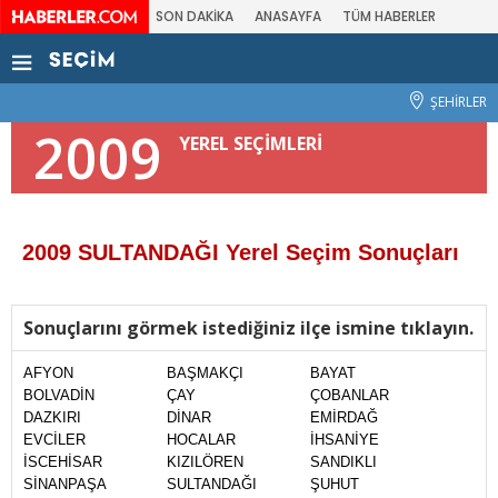
SON DAKİKA
ANASAYFA
TÜM HABERLER
ŞEHİRLER
2009
YEREL SEÇİMLERİ
2009 SULTANDAĞI Yerel Seçim Sonuçları
Sonuçlarını görmek istediğiniz ilçe ismine tıklayın.
AFYON
BAŞMAKÇI
BAYAT
BOLVADİN
ÇAY
ÇOBANLAR
DAZKIRI
DİNAR
EMİRDAĞ
EVCİLER
HOCALAR
İHSANİYE
İSCEHİSAR
KIZILÖREN
SANDIKLI
SİNANPAŞA
SULTANDAĞI
ŞUHUT