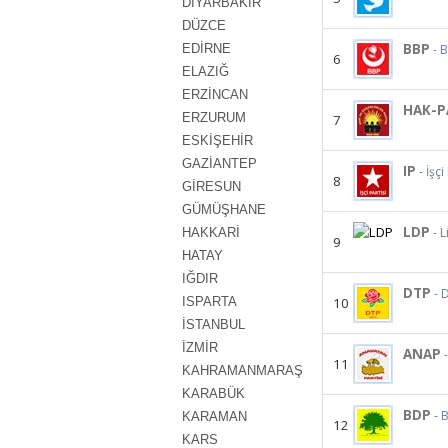
DİYARBAKIR
DÜZCE
BBP
EDİRNE
- B
6
ELAZIĞ
ERZİNCAN
HAK-P
ERZURUM
7
ESKİŞEHİR
GAZİANTEP
IP
- İşçi
8
GİRESUN
GÜMÜŞHANE
LDP
- 
HAKKARİ
9
HATAY
IĞDIR
DTP
- 
ISPARTA
10
İSTANBUL
İZMİR
ANAP
11
KAHRAMANMARAŞ
KARABÜK
BDP
- 
KARAMAN
12
KARS