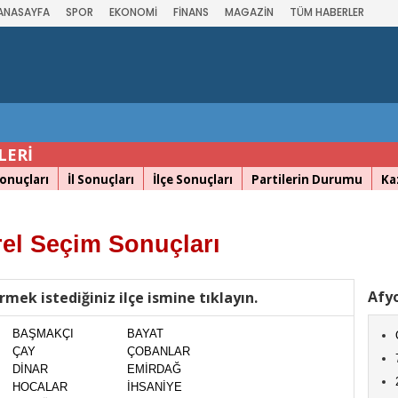
ANASAYFA
SPOR
EKONOMİ
FİNANS
MAGAZİN
TÜM HABERLER
LERİ
onuçları
İl Sonuçları
İlçe Sonuçları
Partilerin Durumu
Ka
el Seçim Sonuçları
Afyo
rmek istediğiniz ilçe ismine tıklayın.
BAŞMAKÇI
BAYAT
ÇAY
ÇOBANLAR
DİNAR
EMİRDAĞ
HOCALAR
İHSANİYE