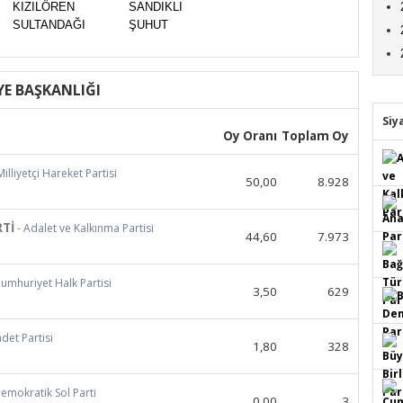
KIZILÖREN
SANDIKLI
SULTANDAĞI
ŞUHUT
YE BAŞKANLIĞI
Siy
Oy Oranı
Toplam Oy
Milliyetçi Hareket Partisi
50,00
8.928
RTİ
- Adalet ve Kalkınma Partisi
44,60
7.973
Cumhuriyet Halk Partisi
3,50
629
adet Partisi
1,80
328
Demokratik Sol Parti
0,00
3