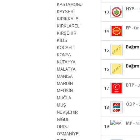
KASTAMONU
HYP
- 
13
KAYSERİ
KIRIKKALE
KIRKLARELİ
EP
- Em
14
KIRŞEHİR
KİLİS
Bağım
KOCAELİ
15
KONYA
KÜTAHYA
Bağım
16
MALATYA
MANİSA
MARDİN
BTP
- 
17
MERSİN
MUĞLA
ÖDP
- 
MUŞ
18
NEVŞEHİR
NİĞDE
MP
- Mi
19
ORDU
OSMANİYE