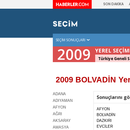
SON DAKİKA
SEÇİM SONUÇLARI
2009
YEREL SEÇİM
Türkiye Geneli S
2009 BOLVADİN Yer
ADANA
Sonuçlarını gö
ADIYAMAN
AFYON
AFYON
AĞRI
BOLVADİN
AKSARAY
DAZKIRI
EVCİLER
AMASYA