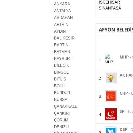
İSCEHİSAR
ANKARA
SİNANPAŞA
ANTALYA
ARDAHAN
ARTVİN
AFYON BELEDİ
AYDIN
BALIKESİR
BARTIN
BATMAN
MHP
- 
BAYBURT
1
BİLECİK
BİNGÖL
AK PA
2
BİTLİS
BOLU
BURDUR
CHP
- 
3
BURSA
ÇANAKKALE
SP
- Sa
ÇANKIRI
4
ÇORUM
DENİZLİ
DSP
- 
5