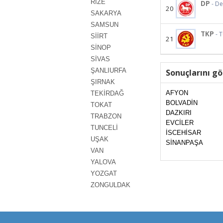
RİZE
DP
- D
20
SAKARYA
SAMSUN
TKP
- 
SİİRT
21
SİNOP
SİVAS
ŞANLIURFA
Sonuçlarını gö
ŞIRNAK
AFYON
TEKİRDAĞ
BOLVADİN
TOKAT
DAZKIRI
TRABZON
EVCİLER
TUNCELİ
İSCEHİSAR
UŞAK
SİNANPAŞA
VAN
YALOVA
YOZGAT
ZONGULDAK