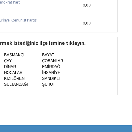
emokrat Parti
0,00
Türkiye Komünist Partisi
0,00
rmek istediğiniz ilçe ismine tıklayın.
BAŞMAKÇI
BAYAT
ÇAY
ÇOBANLAR
DİNAR
EMİRDAĞ
HOCALAR
İHSANİYE
KIZILÖREN
SANDIKLI
SULTANDAĞI
ŞUHUT