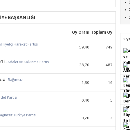
İYE BAŞKANLIĞI
Oy Oranı
Toplam Oy
Siy
Milliyetçi Hareket Partisi
59,40
749
RTİ
- Adalet ve Kalkınma Partisi
38,70
487
sız
- Bağımsız
1,30
16
adet Partisi
0,40
5
Bağımsız Türkiye Partisi
0,20
2