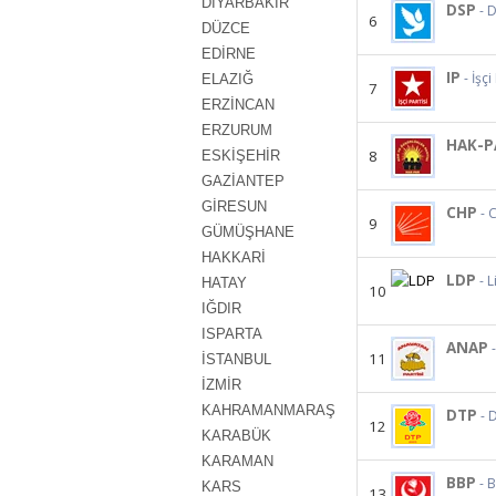
DİYARBAKIR
DSP
- 
6
DÜZCE
EDİRNE
IP
- İşçi
ELAZIĞ
7
ERZİNCAN
ERZURUM
HAK-P
8
ESKİŞEHİR
GAZİANTEP
GİRESUN
CHP
- 
9
GÜMÜŞHANE
HAKKARİ
LDP
- 
HATAY
10
IĞDIR
ISPARTA
ANAP
11
İSTANBUL
İZMİR
KAHRAMANMARAŞ
DTP
- 
12
KARABÜK
KARAMAN
BBP
- B
KARS
13