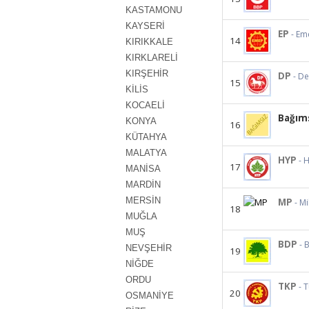
KASTAMONU
KAYSERİ
EP
- Em
14
KIRIKKALE
KIRKLARELİ
KIRŞEHİR
DP
- D
15
KİLİS
KOCAELİ
Bağım
KONYA
16
KÜTAHYA
MALATYA
HYP
- 
17
MANİSA
MARDİN
MERSİN
MP
- Mi
18
MUĞLA
MUŞ
BDP
- 
NEVŞEHİR
19
NİĞDE
ORDU
TKP
- 
20
OSMANİYE