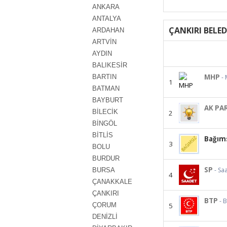
ANKARA
ANTALYA
ÇANKIRI BELED
ARDAHAN
ARTVİN
AYDIN
BALIKESİR
MHP
BARTIN
- 
1
BATMAN
BAYBURT
AK PA
BİLECİK
2
BİNGÖL
BİTLİS
Bağım
3
BOLU
BURDUR
SP
- Sa
BURSA
4
ÇANAKKALE
ÇANKIRI
BTP
- 
ÇORUM
5
DENİZLİ