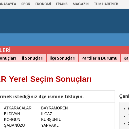
ANASAYFA
SPOR
EKONOMİ
FİNANS
MAGAZİN
TÜM HABERLER
LERİ
onuçları
İl Sonuçları
İlçe Sonuçları
Partilerin Durumu
Ka
 Yerel Seçim Sonuçları
Çank
rmek istediğiniz ilçe ismine tıklayın.
ATKARACALAR
BAYRAMÖREN
ELDİVAN
ILGAZ
KORGUN
KURŞUNLU
ŞABANÖZÜ
YAPRAKLI