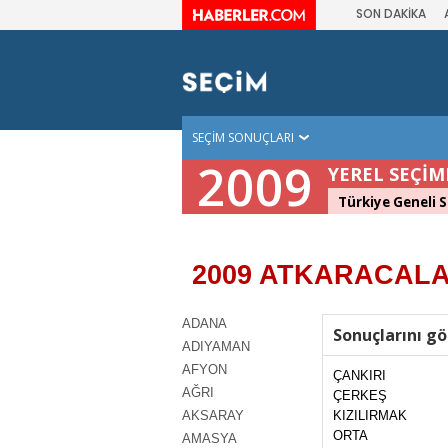
SON DAKİKA
SEÇİM SONUÇLARI
2009
YEREL SEÇİM
Türkiye Geneli S
2009 ATKARACALAR
ADANA
Sonuçlarını gö
ADIYAMAN
AFYON
ÇANKIRI
AĞRI
ÇERKEŞ
AKSARAY
KIZILIRMAK
ORTA
AMASYA