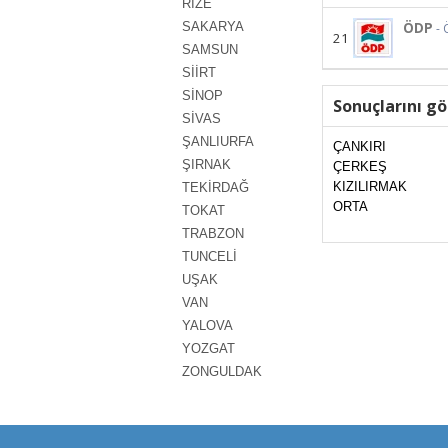
RİZE
SAKARYA
ÖDP
- 
21
SAMSUN
SİİRT
SİNOP
Sonuçlarını gö
SİVAS
ŞANLIURFA
ÇANKIRI
ŞIRNAK
ÇERKEŞ
KIZILIRMAK
TEKİRDAĞ
ORTA
TOKAT
TRABZON
TUNCELİ
UŞAK
VAN
YALOVA
YOZGAT
ZONGULDAK