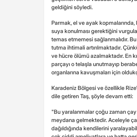
geldiğini söyledi.
Parmak, el ve ayak kopmalarında, k
suya konulması gerektiğini vurgula
temas etmemesi sağlanmalıdır. Bu s
tutma ihtimali artırılmaktadır. Çün
ve hücre ölümü azalmaktadır. En 
parçayı o telaşla unutmayıp berabe
organlarına kavuşmaları için olduk
Karadeniz Bölgesi ve özellikle Rize
dile getiren Taş, şöyle devam etti:
"Bu yaralanmalar çoğu zaman çay 
meydana gelmektedir. Aceleyle çay t
dağıldığında kendilerini yaralayab
çok ciddi ameliyatlara ve hatta ge