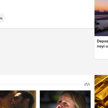
aş
Depos
neyi u