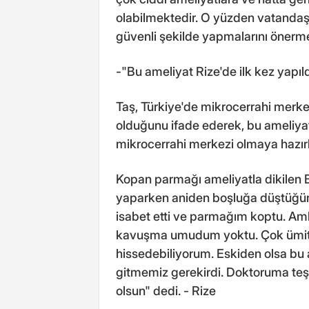
olabilmektedir. O yüzden vatandaşlar
güvenli şekilde yapmalarını önerme
-"Bu ameliyat Rize'de ilk kez yapıl
Taş, Türkiye'de mikrocerrahi merk
olduğunu ifade ederek, bu ameliyatın
mikrocerrahi merkezi olmaya hazırla
Kopan parmağı ameliyatla dikilen B
yaparken aniden boşluğa düştüğün
isabet etti ve parmağım koptu. Am
kavuşma umudum yoktu. Çok ümit
hissedebiliyorum. Eskiden olsa bu 
gitmemiz gerekirdi. Doktoruma teş
olsun" dedi. - Rize