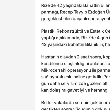
Rize'de 42 yaşındaki Bahattin Bil
parmağı, Recep Tayyip Erdoğan Ün
gerçekleştirilen başarılı operasyonla
Plastik, Rekonstrüktif ve Estetik C
yaptığı açıklamada, Rize'de 4 gü
42 yaşındaki Bahattin Bilanik'in, h
Hastanın olaydan 2 saat sonra, ko
kendilerine ulaştırıldığını anlatan 
Mikrocerrahi operasyonu ile parmağ
sağlayarak eski haline getirdik. Pa
gün daha servisimizde gözlem altı
kan dolaşımı gayet iyi ve herhangi b
Bu tür vakalarda sürenin çok öneml
geçtikten sonra vücudun o dokuyu 