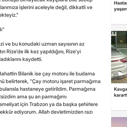
Hasta
ımıza işlerini aceleyle değil, dikkatli ve
yaşam
kteyiz."
dı"
ezi ve bu konudaki uzman sayısının az
 Rize'de ilk kez yapıldığını, Rize'yi
dıklarını kaydetti.
ahattin Bilanik ise çay motoru ile budama
ü belirterek, "Çay motoru işaret parmağıma
bulansla hastaneye getirildim. Parmağıma
Kavga 
karart
sizdim ama şu an parmağımı
ameliyat için Trabzon ya da başka şehirlere
ekkür ediyorum. Allah devletimizden razı