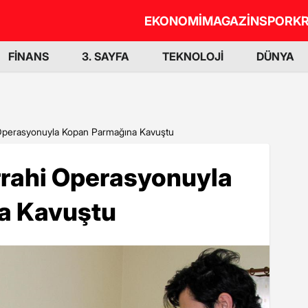
EKONOMİ
MAGAZİN
SPOR
KR
FİNANS
3. SAYFA
TEKNOLOJİ
DÜNYA
 Operasyonuyla Kopan Parmağına Kavuştu
rrahi Operasyonuyla
a Kavuştu