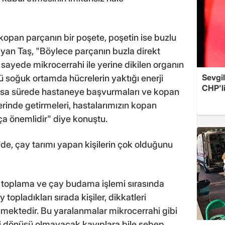
opan parçanın bir poşete, poşetin ise buzlu
yan Taş, "Böylece parçanın buzla direkt
ayede mikrocerrahi ile yerine dikilen organın
Sevgil
kü soğuk ortamda hücrelerin yaktığı enerji
CHP'l
kısa sürede hastaneye başvurmaları ve kopan
rinde getirmeleri, hastalarımızın kopan
ça önemlidir" diye konuştu.
'de, çay tarımı yapan kişilerin çok olduğunu
toplama ve çay budama işlemi sırasında
opladıkları sırada kişiler, dikkatleri
ilmektedir. Bu yaralanmalar mikrocerrahi gibi
ri dönüşü olmayacak kayıplara bile sebep