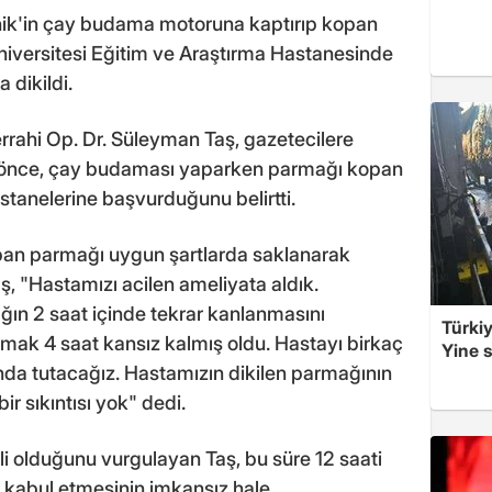
anik'in çay budama motoruna kaptırıp kopan
iversitesi Eğitim ve Araştırma Hastanesinde
 dikildi.
errahi Op. Dr. Süleyman Taş, gazetecilere
n önce, çay budaması yaparken parmağı kopan
astanelerine başvurduğunu belirtti.
pan parmağı uygun şartlarda saklanarak
Taş, "Hastamızı acilen ameliyata aldık.
ın 2 saat içinde tekrar kanlanmasını
Türkiy
rmak 4 saat kansız kalmış oldu. Hastayı birkaç
Yine s
nda tutacağız. Hastamızın dikilen parmağının
ir sıkıntısı yok" dedi.
i olduğunu vurgulayan Taş, bu süre 12 saati
kabul etmesinin imkansız hale