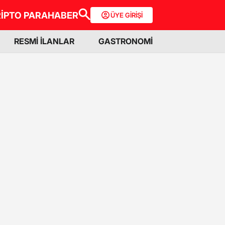
İPTO PARA
HABER
ÜYE GİRİŞİ
RESMİ İLANLAR
GASTRONOMİ