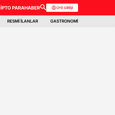
İPTO PARA
HABER
ÜYE GİRİŞİ
RESMİ İLANLAR
GASTRONOMİ