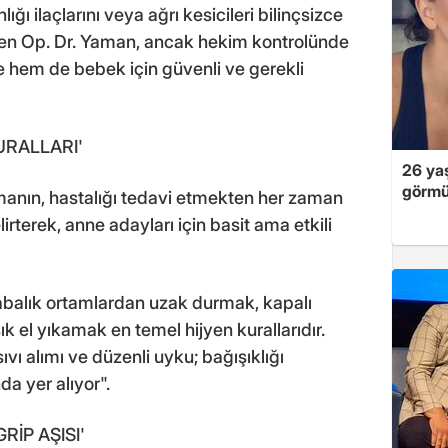
ığı ilaçlarını veya ağrı kesicileri bilinçsizce
iren Op. Dr. Yaman, ancak hekim kontrolünde
e hem de bebek için güvenli ve gerekli
URALLARI'
26 yaş
görmü
manın, hastalığı tedavi etmekten her zaman
rterek, anne adayları için basit ama etkili
abalık ortamlardan uzak durmak, kapalı
ık el yıkamak en temel hijyen kurallarıdır.
ıvı alımı ve düzenli uyku; bağışıklığı
a yer alıyor".
İP AŞISI'