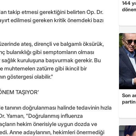
144 yı
dönem
an takip etmesi gerektiğini belirten Op. Dr.
ayırt edilmesi gereken kritik önemdeki bazı
zerinde ateş, dirençli ve balgamlı öksürük,
inç bulanıklığı gibi semptomların olması
sağlık kuruluşuna başvurmak gerekir. Bu
 ve muhtemelen zatürre gibi ikincil bir
 göstergesi olabilir."
ÖNEM TAŞIYOR'
Son a
partin
 tanının doğrulanması halinde tedavinin hızla
 Dr. Yaman, "Doğrulanmış influenza
açların hekim önerisiyle uygun dozda ve
di. Anne adaylarının, hekimleri önermediği