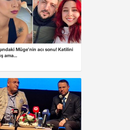
ındaki Müge'nin acı sonu! Katilini
ş ama...