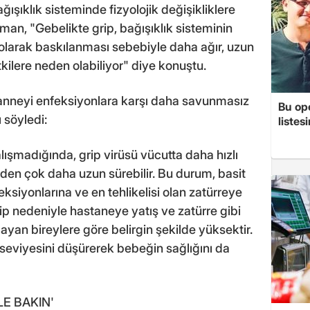
ışıklık sisteminde fizyolojik değişikliklere
an, "Gebelikte grip, bağışıklık sisteminin
larak baskılanması sebebiyle daha ağır, uzun
tkilere neden olabiliyor" diye konuştu.
anneyi enfeksiyonlara karşı daha savunmasız
Bu op
 söyledi:
listes
lışmadığında, grip virüsü vücutta daha hızlı
alden çok daha uzun sürebilir. Bu durum, basit
feksiyonlarına ve en tehlikelisi olan zatürreye
rip nedeniyle hastaneye yatış ve zatürre gibi
ayan bireylere göre belirgin şekilde yüksektir.
 seviyesini düşürerek bebeğin sağlığını da
E BAKIN'