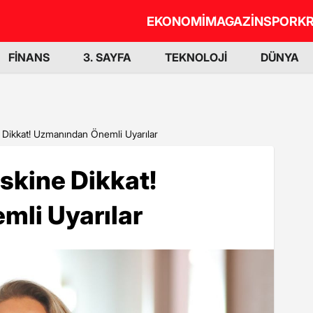
EKONOMİ
MAGAZİN
SPOR
KR
FİNANS
3. SAYFA
TEKNOLOJİ
DÜNYA
e Dikkat! Uzmanından Önemli Uyarılar
iskine Dikkat!
li Uyarılar