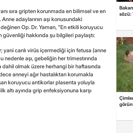
Bakan
anı sıra gripten korunmada en bilimsel ve en
sözü:
ti. Anne adaylarının aşı konusundaki
 değinen Op. Dr. Yaman, "En etkili koruyucu
n güvenliği hakkında şu bilgileri paylaştı:
dır; yani canlı virüs içermediği için fetusa (anne
u nedenle aşı, gebeliğin her trimestırında
 da dahil olmak üzere herhangi bir haftasında
sadece anneyi ağır hastalıktan korumakla
n koruyucu antikorlar plasenta yoluyla
lk altı ayında grip enfeksiyonuna karşı
Çimle
görünt