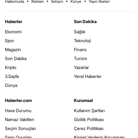
Hakkımızda
Reklam
İletişim
Künye
Yayın İlkeleri
Haberler
Son Dakika
Ekonomi
Sağlık
Spor
Teknoloji
Magazin
Finans
Son Dakika
Turizm
Kripto
Yazarlar
3.Sayfa
Yerel Haberler
Dünya
Haberler.com
Kurumsal
Hava Durumu
Kullanım Şartları
Namaz Vakitleri
Gizlilik Politikası
Seçim Sonuçları
Çerez Politikası
Şans Oyunları
Kişisel Verilerin Korunması