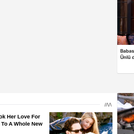
Babası
Ünlü 