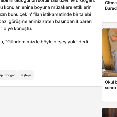
ebinin olduğunun sorulması üzerine Erdoğan,
Gitme
 konuları enine boyuna müzakere ettiklerini
Burad
n bunu çekin' filan istikametinde bir talebi
 bazı görüşmelerimiz zaten başından itibaren
k" diye konuştu.
da, "Gündemimizde böyle birşey yok" dedi. -
ip Erdoğan
Beştepe
Okul 
sonra 