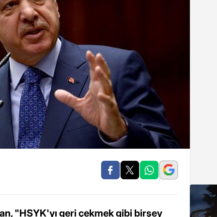
n, "HSYK'yı geri çekmek gibi birşey