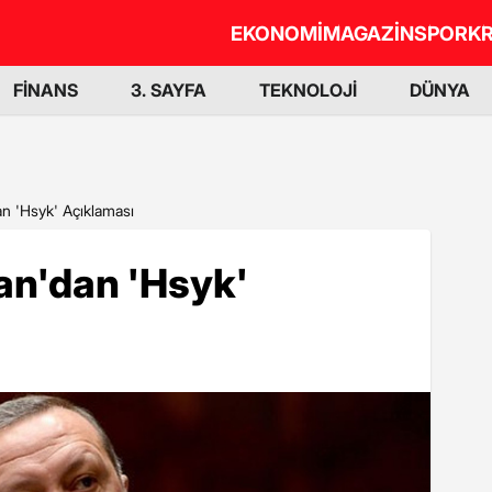
EKONOMİ
MAGAZİN
SPOR
KR
FİNANS
3. SAYFA
TEKNOLOJİ
DÜNYA
n 'Hsyk' Açıklaması
n'dan 'Hsyk'