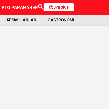
İPTO PARA
HABER
ÜYE GİRİŞİ
RESMİ İLANLAR
GASTRONOMİ