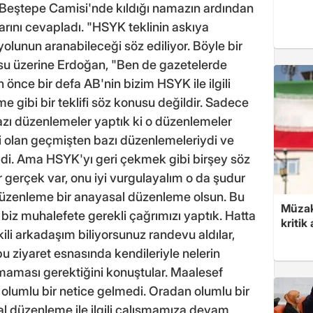
eştepe Camisi'nde kıldığı namazın ardından
arını cevapladı. "HSYK teklinin askıya
yolunun aranabileceği söz ediliyor. Böyle bir
usu üzerine Erdoğan, "Ben de gazetelerde
nce bir defa AB'nin bizim HSYK ile ilgili
gibi bir teklifi söz konusu değildir. Sadece
azı düzenlemeler yaptık ki o düzenlemeler
zeri olan geçmişten bazı düzenlemeleriydi ve
ldi. Ama HSYK'yı geri çekmek gibi birşey söz
r gerçek var, onu iyi vurgulayalım o da şudur
u düzenleme bir anayasal düzenleme olsun. Bu
Müzak
k biz muhalefete gerekli çağrımızı yaptık. Hatta
kritik
i arkadaşım biliyorsunuz randevu aldılar,
e bu ziyaret esnasında kendileriyle nelerin
lmaması gerektiğini konuştular. Maalesef
i olumlu bir netice gelmedi. Oradan olumlu bir
l düzenleme ile ilgili çalışmamıza devam