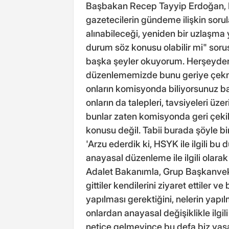
Başbakan Recep Tayyip Erdoğan, B
gazetecilerin gündeme ilişkin sorul
alınabileceği, yeniden bir uzlaşma 
durum söz konusu olabilir mi" sor
başka şeyler okuyorum. Herşeyden ö
düzenlememizde bunu geriye çekme 
onların komisyonda biliyorsunuz b
onların da talepleri, tavsiyeleri ü
bunlar zaten komisyonda geri çeki
konusu değil. Tabii burada şöyle bi
'Arzu ederdik ki, HSYK ile ilgili b
anayasal düzenleme ile ilgili olara
Adalet Bakanımla, Grup Başkanvekil
gittiler kendilerini ziyaret ettiler v
yapılması gerektiğini, nelerin yapı
onlardan anayasal değişiklikle ilgil
netice gelmeyince bu defa biz yasa