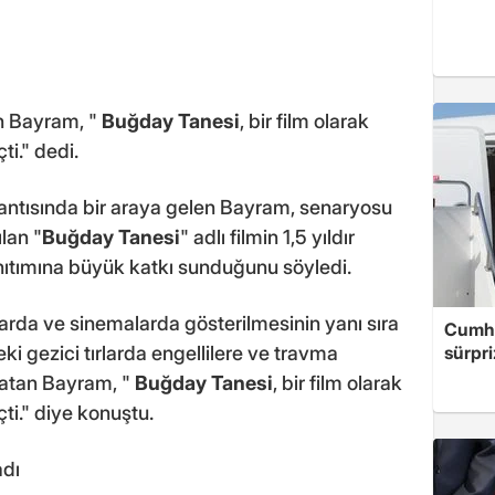
an Bayram, "
Buğday Tanesi
, bir film olarak
ti." dedi.
lantısında bir araya gelen Bayram, senaryosu
lan "
Buğday Tanesi
" adlı filmin 1,5 yıldır
anıtımına büyük katkı sunduğunu söyledi.
larda ve sinemalarda gösterilmesinin yanı sıra
Cumhu
ki gezici tırlarda engellilere ve travma
sürpri
atan Bayram, "
Buğday Tanesi
, bir film olarak
ti." diye konuştu.
adı