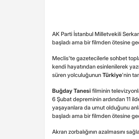
AK Parti İstanbul Milletvekili Serk
başladı ama bir filmden ötesine geç
Meclis'te gazetecilerle sohbet top
kendi hayatından esinlenilerek yazı
süren yolculuğunun
Türkiye
'nin t
Buğday Tanesi
filminin televizyon
6 Şubat depreminin ardından 11 ilde
yaşayanlara da umut olduğunu anl
başladı ama bir filmden ötesine geç
Akran zorbalığının azalmasını sağl