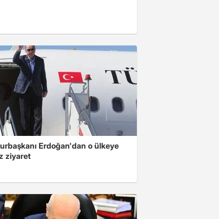
rbaşkanı Erdoğan'dan o ülkeye
z ziyaret