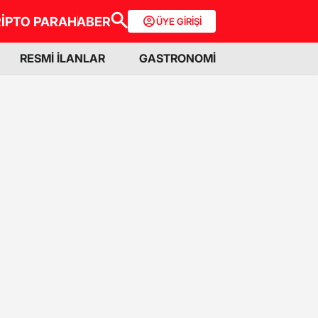
İPTO PARA
HABER
ÜYE GİRİŞİ
RESMİ İLANLAR
GASTRONOMİ