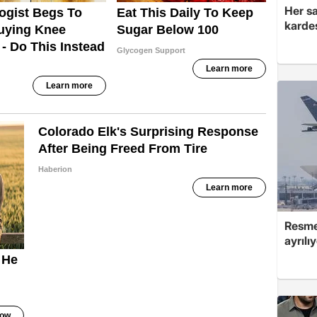
Her sa
kardeş
Resmen
ayrılı