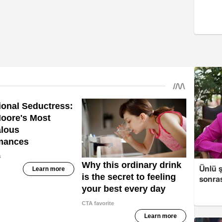
Ünlü ş
sonras