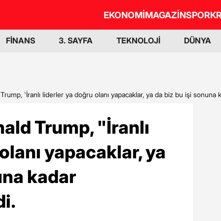
EKONOMİ
MAGAZİN
SPOR
KR
FİNANS
3. SAYFA
TEKNOLOJİ
DÜNYA
ump, 'İranlı liderler ya doğru olanı yapacaklar, ya da biz bu işi sonuna 
ld Trump, "İranlı
 olanı yapacaklar, ya
nuna kadar
i.