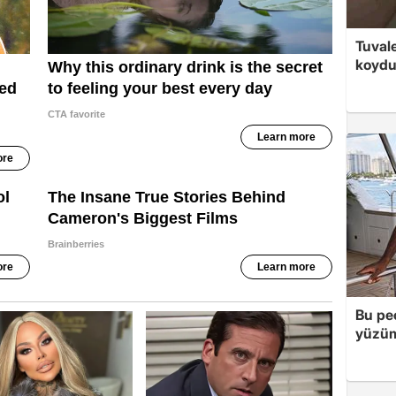
Tuvale
koyd
Bu peç
yüzüm