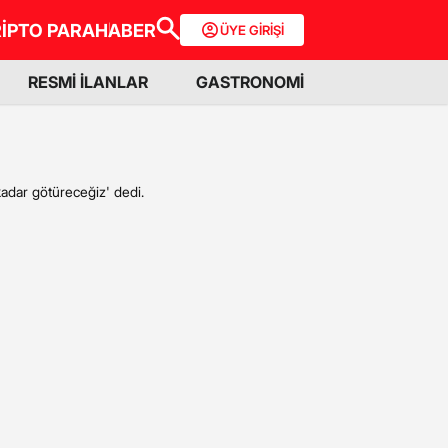
İPTO PARA
HABER
ÜYE GİRİŞİ
RESMİ İLANLAR
GASTRONOMİ
kadar götüreceğiz' dedi.