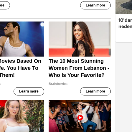
10'dan
neden