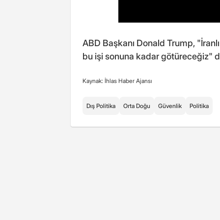
ABD Başkanı Donald Trump, "İranlı l
bu işi sonuna kadar götüreceğiz"
Kaynak: İhlas Haber Ajansı
Dış Politika
Orta Doğu
Güvenlik
Politika