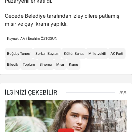
Pazaryerililer katıldı.
Gecede Belediye tarafından izleyicilere patlamış
mısır ve çay ikramı yapıldı.
Kaynak: AA /
İbrahim ÖZTOSUN
Buğday Tanesi
Serkan Bayram
Kültür Sanat
Milletvekili
AK Parti
Bilecik
Toplum
Sinema
Mısır
Kamu