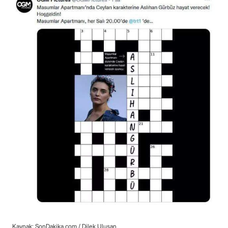
Kaynak: SonDakika.com /
Dilek Ulusan