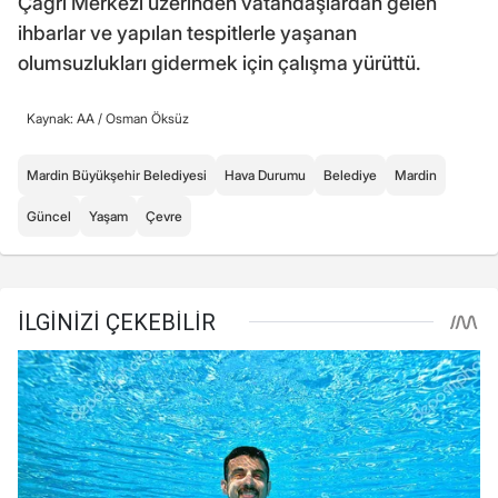
Çağrı Merkezi üzerinden vatandaşlardan gelen
ihbarlar ve yapılan tespitlerle yaşanan
olumsuzlukları gidermek için çalışma yürüttü.
Kaynak: AA /
Osman Öksüz
Mardin Büyükşehir Belediyesi
Hava Durumu
Belediye
Mardin
Güncel
Yaşam
Çevre