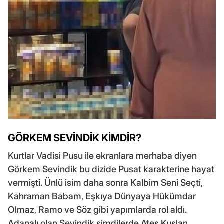
GÖRKEM SEVİNDİK KİMDİR?
Kurtlar Vadisi Pusu ile ekranlara merhaba diyen
Görkem Sevindik bu dizide Pusat karakterine hayat
vermişti. Ünlü isim daha sonra Kalbim Seni Seçti,
Kahraman Babam, Eşkıya Dünyaya Hükümdar
Olmaz, Ramo ve Söz gibi yapımlarda rol aldı.
Adanalı olan Sevindik şimdilerde Ateş Kuşları