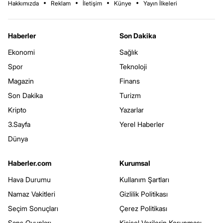
Hakkımızda
Reklam
İletişim
Künye
Yayın İlkeleri
Haberler
Son Dakika
Ekonomi
Sağlık
Spor
Teknoloji
Magazin
Finans
Son Dakika
Turizm
Kripto
Yazarlar
3.Sayfa
Yerel Haberler
Dünya
Haberler.com
Kurumsal
Hava Durumu
Kullanım Şartları
Namaz Vakitleri
Gizlilik Politikası
Seçim Sonuçları
Çerez Politikası
Şans Oyunları
Kişisel Verilerin Korunması