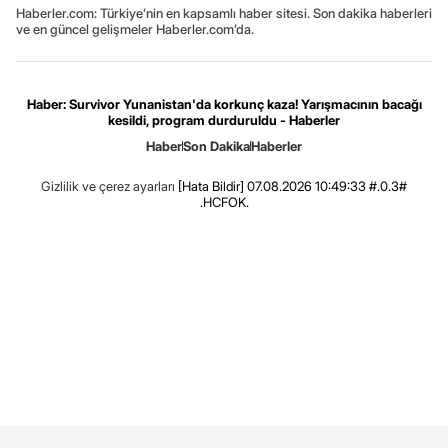
Haberler.com: Türkiye’nin en kapsamlı haber sitesi. Son dakika haberleri
ve en güncel gelişmeler Haberler.com’da.
Haber: Survivor Yunanistan'da korkunç kaza! Yarışmacının bacağı
kesildi, program durduruldu - Haberler
Haber
Son Dakika
Haberler
Gizlilik ve çerez ayarları
[Hata Bildir]
07.08.2026 10:49:33 #.0.3#
.HCFOK.