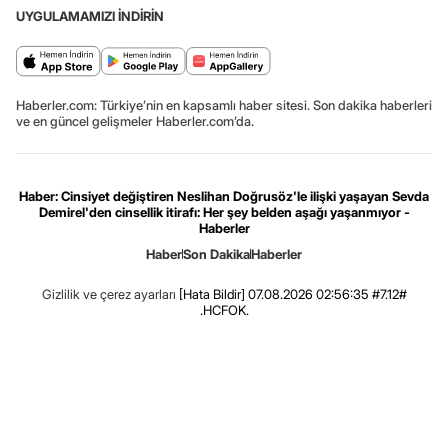
UYGULAMAMIZI İNDİRİN
Haberler.com: Türkiye’nin en kapsamlı haber sitesi. Son dakika haberleri
ve en güncel gelişmeler Haberler.com’da.
Haber: Cinsiyet değiştiren Neslihan Doğrusöz'le ilişki yaşayan Sevda
Demirel'den cinsellik itirafı: Her şey belden aşağı yaşanmıyor -
Haberler
Haber
Son Dakika
Haberler
Gizlilik ve çerez ayarları
[Hata Bildir]
07.08.2026 02:56:35 #7.12#
.HCFOK.