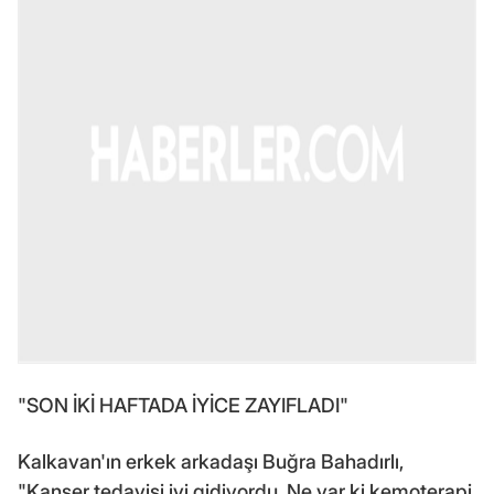
"SON İKİ HAFTADA İYİCE ZAYIFLADI"
Kalkavan'ın erkek arkadaşı Buğra Bahadırlı,
"Kanser tedavisi iyi gidiyordu. Ne var ki kemoterapi