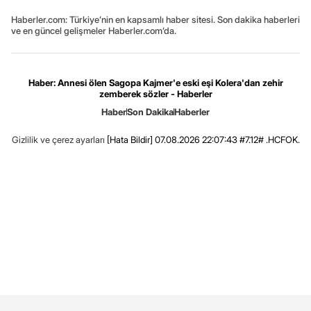
Haberler.com: Türkiye’nin en kapsamlı haber sitesi. Son dakika haberleri
ve en güncel gelişmeler Haberler.com’da.
Haber: Annesi ölen Sagopa Kajmer'e eski eşi Kolera'dan zehir
zemberek sözler - Haberler
Haber
Son Dakika
Haberler
Gizlilik ve çerez ayarları
[Hata Bildir]
07.08.2026 22:07:43 #7.12# .HCFOK.