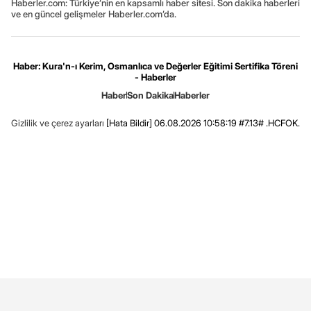
Haberler.com: Türkiye’nin en kapsamlı haber sitesi. Son dakika haberleri
ve en güncel gelişmeler Haberler.com’da.
Haber: Kura'n-ı Kerim, Osmanlıca ve Değerler Eğitimi Sertifika Töreni
- Haberler
Haber
Son Dakika
Haberler
Gizlilik ve çerez ayarları
[Hata Bildir]
06.08.2026 10:58:19 #7.13# .HCFOK.