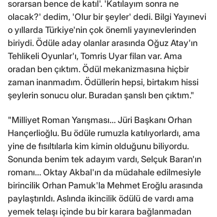
sorarsan bence de katıl'. 'Katılayım sonra ne
olacak?' dedim, 'Olur bir şeyler' dedi. Bilgi Yayınevi
o yıllarda Türkiye'nin çok önemli yayınevlerinden
biriydi. Ödüle aday olanlar arasında Oğuz Atay'ın
Tehlikeli Oyunlar'ı, Tomris Uyar filan var. Ama
oradan ben çıktım. Ödül mekanizmasına hiçbir
zaman inanmadım. Ödüllerin hepsi, birtakım hissi
şeylerin sonucu olur. Buradan şanslı ben çıktım."
"Milliyet Roman Yarışması… Jüri Başkanı Orhan
Hançerlioğlu. Bu ödüle rumuzla katılıyorlardı, ama
yine de fısıltılarla kim kimin olduğunu biliyordu.
Sonunda benim tek adayım vardı, Selçuk Baran'ın
romanı… Oktay Akbal'ın da müdahale edilmesiyle
birincilik Orhan Pamuk'la Mehmet Eroğlu arasında
paylaştırıldı. Aslında ikincilik ödülü de vardı ama
yemek telaşı içinde bu bir karara bağlanmadan