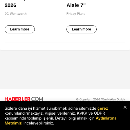
© Copyright 2026 Tüm Hakları Gizlidir.
×
Sizlere daha iyi hizmet sunabilmek adına sitemizde
çerez
konumlandırmaktayız. Kişisel verileriniz, KVKK ve GDPR
Hakkımızda
Reklam
İletişim
Künye
Yayın İlkeleri
kapsamında toplanıp işlenir. Detaylı bilgi almak için
Aydınlatma
Metnimizi
inceleyebilirsiniz.