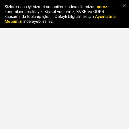
×
Sizlere daha iyi hizmet sunabilmek adına sitemizde
çerez
konumlandırmaktayız. Kişisel verileriniz, KVKK ve GDPR
kapsamında toplanıp işlenir. Detaylı bilgi almak için
Aydınlatma
Metnimizi
inceleyebilirsiniz.