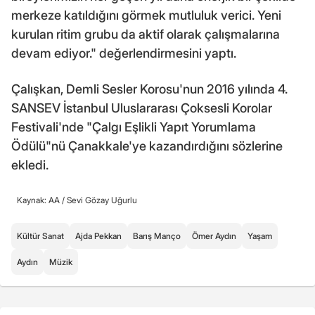
merkeze katıldığını görmek mutluluk verici. Yeni
kurulan ritim grubu da aktif olarak çalışmalarına
devam ediyor." değerlendirmesini yaptı.
Çalışkan, Demli Sesler Korosu'nun 2016 yılında 4.
SANSEV İstanbul Uluslararası Çoksesli Korolar
Festivali'nde "Çalgı Eşlikli Yapıt Yorumlama
Ödülü"nü Çanakkale'ye kazandırdığını sözlerine
ekledi.
Kaynak: AA /
Sevi Gözay Uğurlu
Kültür Sanat
Ajda Pekkan
Barış Manço
Ömer Aydın
Yaşam
Aydın
Müzik