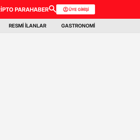
İPTO PARA
HABER
ÜYE GİRİŞİ
RESMİ İLANLAR
GASTRONOMİ