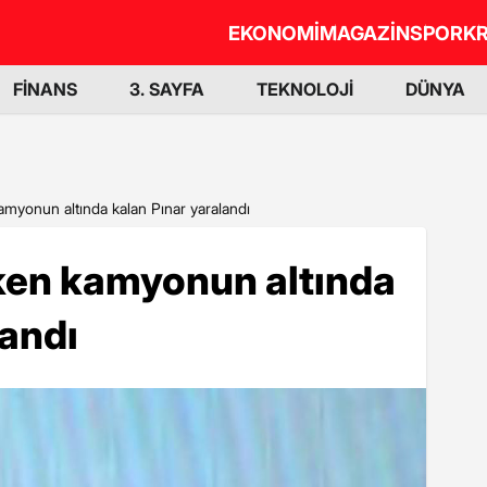
EKONOMİ
MAGAZİN
SPOR
KR
FİNANS
3. SAYFA
TEKNOLOJİ
DÜNYA
myonun altında kalan Pınar yaralandı
en kamyonun altında
landı