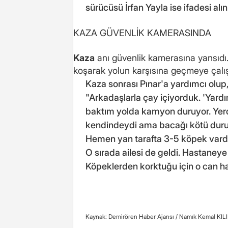
sürücüsü İrfan Yayla ise ifadesi al
KAZA GÜVENLİK KAMERASINDA
Kaza
anı güvenlik kamerasına yansıdı
koşarak yolun karşısına geçmeye çalı
Kaza sonrası Pınar'a yardımcı olup,
"Arkadaşlarla çay içiyorduk. 'Yard
baktım yolda kamyon duruyor. Yerd
kendindeydi ama bacağı kötü durum
Hemen yan tarafta 3-5 köpek vardı
O sırada ailesi de geldi. Hastaneye 
Köpeklerden korktuğu için o can hav
Kaynak: Demirören Haber Ajansı /
Namık Kemal KIL