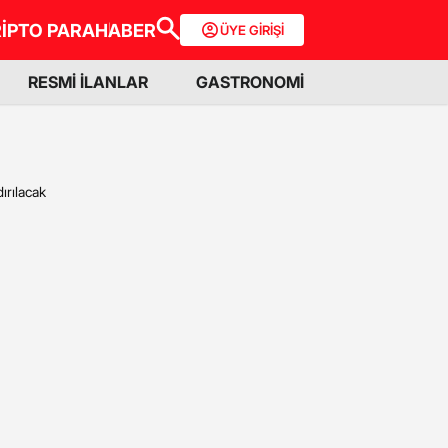
İPTO PARA
HABER
ÜYE GİRİŞİ
RESMİ İLANLAR
GASTRONOMİ
ırılacak