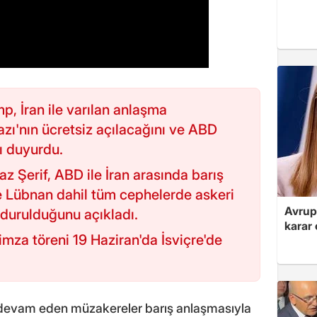
, İran ile varılan anlaşma
'nın ücretsiz açılacağını ve ABD
nı duyurdu.
 Şerif, ABD ile İran arasında barış
e Lübnan dahil tüm cephelerde askeri
Avrupa
rdurulduğunu açıkladı.
karar 
imza töreni 19 Haziran'da İsviçre'de
r devam eden müzakereler barış anlaşmasıyla