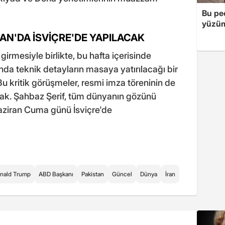
Bu peç
yüzüm
RAN'DA İSVİÇRE'DE YAPILACAK
girmesiyle birlikte, bu hafta içerisinde
da teknik detayların masaya yatırılacağı bir
 Bu kritik görüşmeler, resmi imza töreninin de
cak. Şahbaz Şerif, tüm dünyanın gözünü
Haziran Cuma günü İsviçre'de
nald Trump
ABD Başkanı
Pakistan
Güncel
Dünya
İran