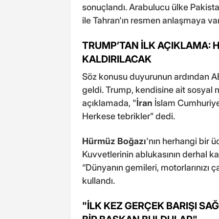
sonuçlandı. Arabulucu ülke Pakist
ile Tahran'ın resmen anlaşmaya vardı
TRUMP’TAN İLK AÇIKLAMA: 
KALDIRILACAK
Söz konusu duyurunun ardından AB
geldi. Trump, kendisine ait sosyal
açıklamada, "
İran
İslam Cumhuriyet
Herkese tebrikler” dedi.
Hürmüz Boğazı
'nın herhangi bir
Kuvvetlerinin ablukasının derhal ka
“Dünyanın gemileri, motorlarınızı çalı
kullandı.
"İLK KEZ GERÇEK BARIŞI S