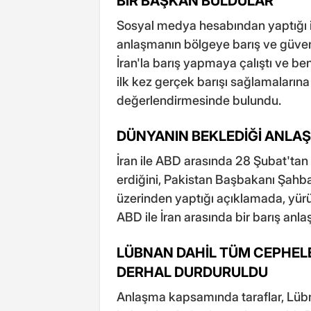
BİR BAŞKAN BULDULAR"
Sosyal medya hesabından yaptığı ik
anlaşmanın bölgeye barış ve güvenl
İran'la barış yapmaya çalıştı ve ben
ilk kez gerçek barışı sağlamalarına
değerlendirmesinde bulundu.
DÜNYANIN BEKLEDİĞİ ANLA
İran ile ABD arasında 28 Şubat'ta
erdiğini, Pakistan Başbakanı Şahba
üzerinden yaptığı açıklamada, yürü
ABD ile İran arasında bir barış anlaş
LÜBNAN DAHİL TÜM CEPHEL
DERHAL DURDURULDU
Anlaşma kapsamında taraflar, Lübn