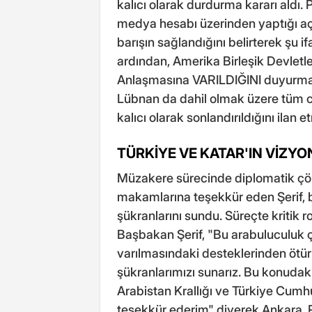
kalıcı olarak durdurma kararı aldı.
medya hesabı üzerinden yaptığı aç
barışın sağlandığını belirterek şu i
ardından, Amerika Birleşik Devletle
Anlaşmasına VARILDIĞINI duyurmakt
Lübnan da dahil olmak üzere tüm c
kalıcı olarak sonlandırıldığını ilan et
TÜRKİYE VE KATAR'IN VİZYO
Müzakere sürecinde diplomatik çö
makamlarına teşekkür eden Şerif, b
şükranlarını sundu. Süreçte kritik r
Başbakan Şerif, "Bu arabuluculuk 
varılmasındaki desteklerinden ötürü
şükranlarımızı sunarız. Bu konuda
Arabistan Krallığı ve Türkiye Cumhur
teşekkür ederim" diyerek Ankara,