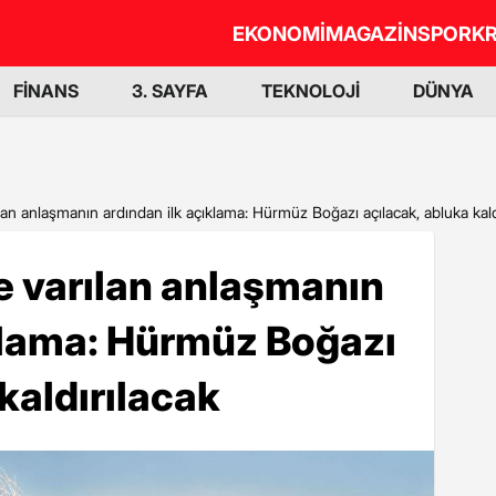
EKONOMİ
MAGAZİN
SPOR
KR
FİNANS
3. SAYFA
TEKNOLOJİ
DÜNYA
ılan anlaşmanın ardından ilk açıklama: Hürmüz Boğazı açılacak, abluka kald
le varılan anlaşmanın
klama: Hürmüz Boğazı
kaldırılacak