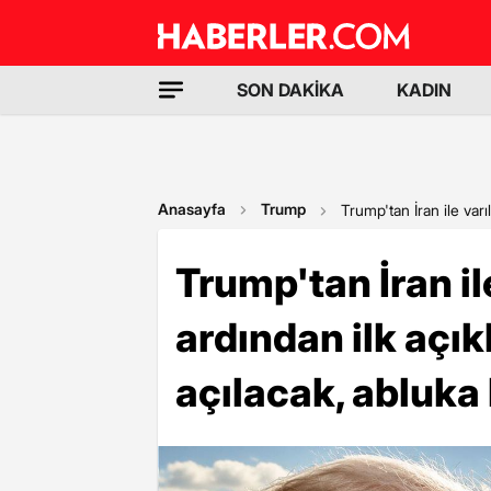
SON DAKİKA
KADIN
Anasayfa
Trump
Trump'tan İran ile var
Trump'tan İran i
ardından ilk açı
açılacak, abluka 