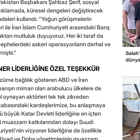
 Pakistan Başbakanı Şahbaz Şerif, sosyal
ıklamada, küresel dengeleri değiştirecek
fadeleri kullandı: "Yoğun görüşmelerin
ri ile İran İslam Cumhuriyeti arasındaki Barış
an mutluluk duyuyoruz. Her iki taraf da
ephelerdeki askeri operasyonların derhal ve
miştir."
Salah
dünya
NER LİDERLİĞİNE ÖZEL TEŞEKKÜR
züme bağlılık gösteren ABD ve İran
arışın mimarı olan arabulucu ülkelere de
ol oynayan aktörleri tek tek zikreden
çabasındaki kardeşlerimize, bu anlaşmaya
 büyük Katar Devleti liderliğine en içten
ki muazzam katkılarından dolayı Suudi
iyeti'nin vizyoner liderliğine de özellikle
 Riyad ve Doha yönetimlerinin muazzam