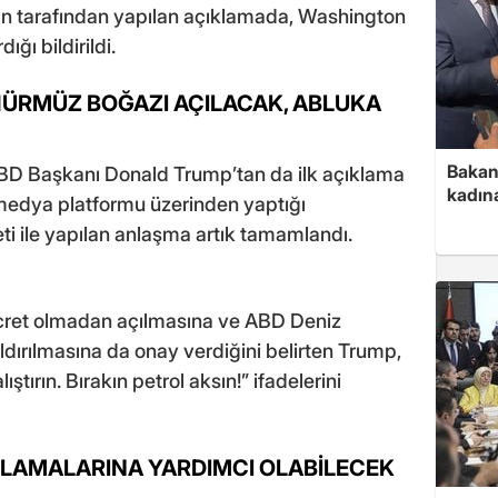
an tarafından yapılan açıklamada, Washington
ğı bildirildi.
HÜRMÜZ BOĞAZI AÇILACAK, ABLUKA
Bakan 
D Başkanı Donald Trump’tan da ilk açıklama
kadın
 medya platformu üzerinden yaptığı
i ile yapılan anlaşma artık tamamlandı.
 ücret olmadan açılmasına ve ABD Deniz
ldırılmasına da onay verdiğini belirten Trump,
ştırın. Bırakın petrol aksın!” ifadelerini
AĞLAMALARINA YARDIMCI OLABİLECEK