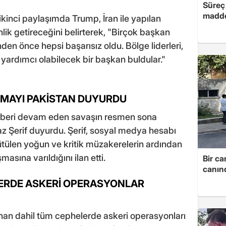
Süreç 
madde
inci paylaşımda Trump, İran ile yapılan
ik getireceğini belirterek, "Birçok başkan
den önce hepsi başarısız oldu. Bölge liderleri,
 yardımcı olabilecek bir başkan buldular."
ŞMAYI PAKİSTAN DUYURDU
n beri devam eden savaşın resmen sona
z Şerif duyurdu. Şerif, sosyal medya hesabı
tülen yoğun ve kritik müzakerelerin ardından
masına varıldığını ilan etti.
Bir ca
canın
ERDE ASKERİ OPERASYONLAR
an dahil tüm cephelerde askeri operasyonları