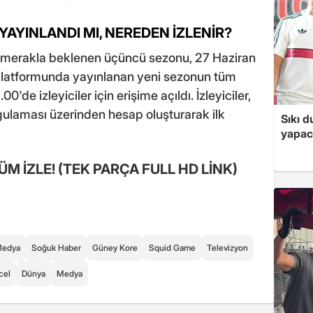
 YAYINLANDI MI, NEREDEN İZLENİR?
 merakla beklenen üçüncü sezonu, 27 Haziran
x platformunda yayınlanan yeni sezonun tüm
0'de izleyiciler için erişime açıldı. İzleyiciler,
ygulaması üzerinden hesap oluşturarak ilk
Sıkı d
yapac
ÜM İZLE! (TEK PARÇA FULL HD LİNK)
Medya
Soğuk Haber
Güney Kore
Squid Game
Televizyon
cel
Dünya
Medya