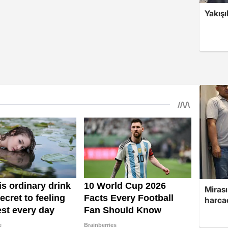
Yakışı
Mirası
harcad