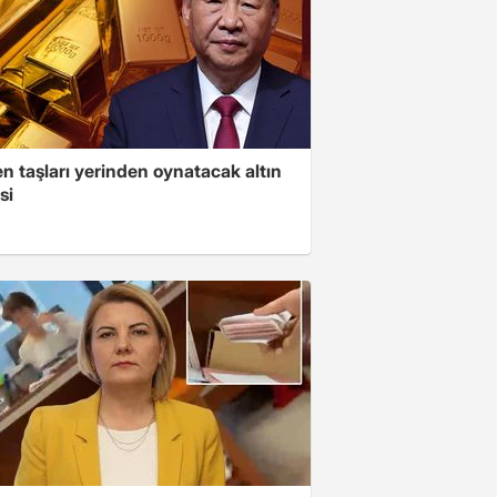
n taşları yerinden oynatacak altın
si