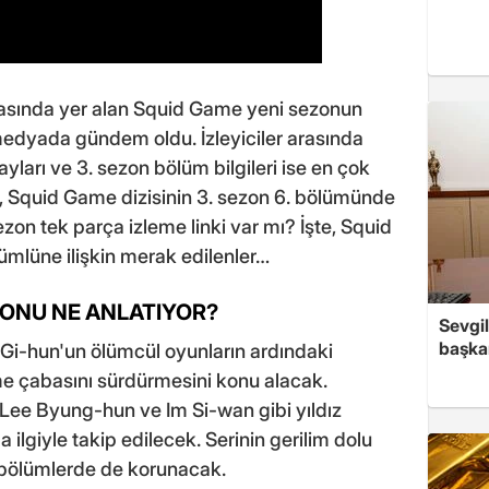
 arasında yer alan Squid Game yeni sezonun
edyada gündem oldu. İzleyiciler arasında
ları ve 3. sezon bölüm bilgileri ise en çok
eki, Squid Game dizisinin 3. sezon 6. bölümünde
zon tek parça izleme linki var mı? İşte, Squid
ümlüne ilişkin merak edilenler…
EZONU NE ANLATIYOR?
Sevgil
başkan
 Gi-hun'un ölümcül oyunların ardındaki
me çabasını sürdürmesini konu alacak.
 Lee Byung-hun ve Im Si-wan gibi yıldız
 ilgiyle takip edilecek. Serinin gerilim dolu
i bölümlerde de korunacak.