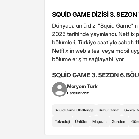
SQUİD GAME DİZİSİ 3. SEZON
Dünyaca ünlü dizi "Squid Game"in
2025 tarihinde yayınlandı. Netfli
bölümleri, Türkiye saatiyle sabah 11.0
Netflix'in web sitesi veya mobil u
bölüme erişim sağlayabiliyor.
SQUİD GAME 3. SEZON 6. BÖL
Meryem Türk
Haberler.com
Squid Game Challenge
Kültür Sanat
Sosyal 
Teknoloji
Ünlüler
Magazin
Gündem
Gün