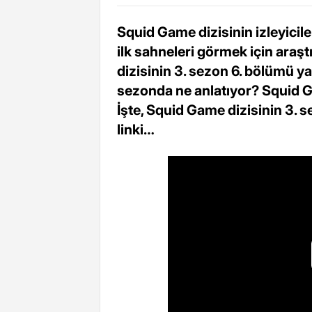
Squid Game dizisinin izleyicil
ilk sahneleri görmek için araş
dizisinin 3. sezon 6. bölümü y
sezonda ne anlatıyor? Squid G
İşte, Squid Game dizisinin 3. s
linki…