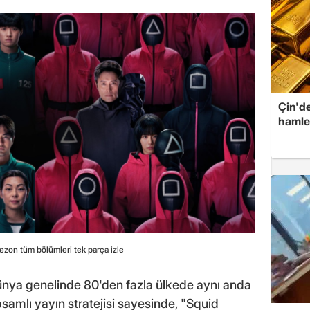
Çin'de
hamle
zon tüm bölümleri tek parça izle
dünya genelinde 80'den fazla ülkede aynı anda
samlı yayın stratejisi sayesinde, "Squid