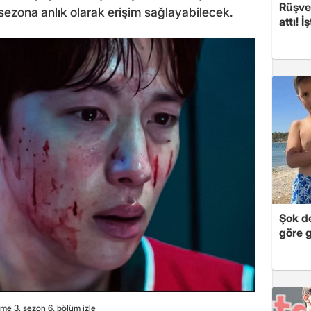
Rüşvet
sezona anlık olarak erişim sağlayabilecek.
attı! İ
Şok de
göre 
me 3. sezon 6. bölüm izle