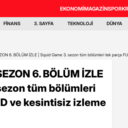
EKONOMİ
MAGAZİN
SPOR
KR
FİNANS
3. SAYFA
TEKNOLOJİ
DÜNYA
N 6. BÖLÜM İZLE | Squid Game 3. sezon tüm bölümleri tek parça FULL 
SEZON 6. BÖLÜM İZLE
sezon tüm bölümleri
D ve kesintisiz izleme