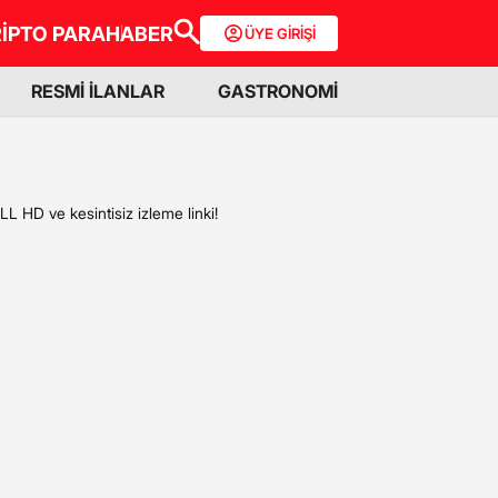
İPTO PARA
HABER
ÜYE GİRİŞİ
RESMİ İLANLAR
GASTRONOMİ
HD ve kesintisiz izleme linki!