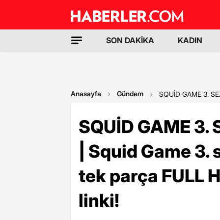
SON DAKİKA
KADIN
Anasayfa
Gündem
SQUİD GAME 3. SEZO
SQUİD GAME 3. 
| Squid Game 3. 
tek parça FULL H
linki!