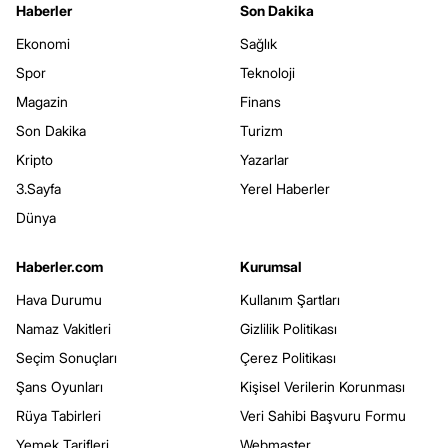
Haberler
Son Dakika
Ekonomi
Sağlık
Spor
Teknoloji
Magazin
Finans
Son Dakika
Turizm
Kripto
Yazarlar
3.Sayfa
Yerel Haberler
Dünya
Haberler.com
Kurumsal
Hava Durumu
Kullanım Şartları
Namaz Vakitleri
Gizlilik Politikası
Seçim Sonuçları
Çerez Politikası
Şans Oyunları
Kişisel Verilerin Korunması
Rüya Tabirleri
Veri Sahibi Başvuru Formu
Yemek Tarifleri
Webmaster