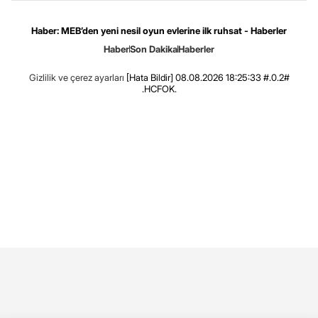
Haber: MEB’den yeni nesil oyun evlerine ilk ruhsat - Haberler
Haber
Son Dakika
Haberler
Gizlilik ve çerez ayarları
[Hata Bildir]
08.08.2026 18:25:33 #.0.2#
.HCFOK.