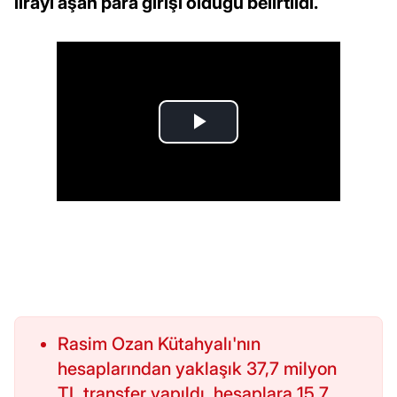
lirayı aşan para girişi olduğu belirtildi.
Rasim Ozan Kütahyalı'nın
hesaplarından yaklaşık 37,7 milyon
TL transfer yapıldı, hesaplara 15,7