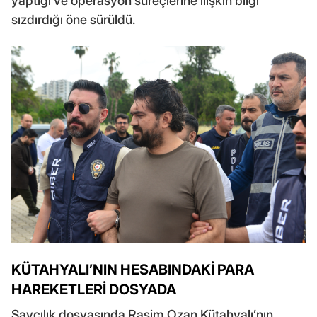
yaptığı ve operasyon süreçlerine ilişkin bilgi
sızdırdığı öne sürüldü.
KÜTAHYALI’NIN HESABINDAKİ PARA
HAREKETLERİ DOSYADA
Savcılık dosyasında Rasim Ozan Kütahyalı’nın