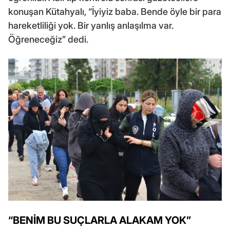
konuşan Kütahyalı, “İyiyiz baba. Bende öyle bir para
hareketliliği yok. Bir yanlış anlaşılma var.
Öğreneceğiz” dedi.
“BENİM BU SUÇLARLA ALAKAM YOK”