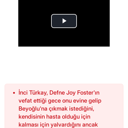
İnci Türkay, Defne Joy Foster'ın
vefat ettiği gece onu evine gelip
Beyoğlu'na çıkmak istediğini,
kendisinin hasta olduğu için
kalması için yalvardığını ancak