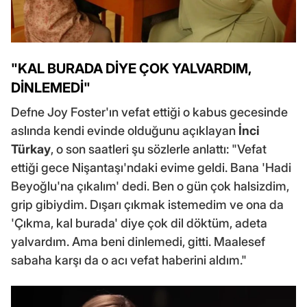
"KAL BURADA DİYE ÇOK YALVARDIM,
DİNLEMEDİ"
Defne Joy Foster'ın vefat ettiği o kabus gecesinde
aslında kendi evinde olduğunu açıklayan
İnci
Türkay
, o son saatleri şu sözlerle anlattı: "Vefat
ettiği gece Nişantaşı'ndaki evime geldi. Bana 'Hadi
Beyoğlu'na çıkalım' dedi. Ben o gün çok halsizdim,
grip gibiydim. Dışarı çıkmak istemedim ve ona da
'Çıkma, kal burada' diye çok dil döktüm, adeta
yalvardım. Ama beni dinlemedi, gitti. Maalesef
sabaha karşı da o acı vefat haberini aldım."