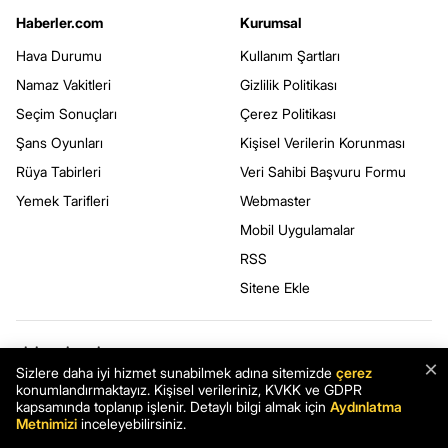
Haberler.com
Kurumsal
Hava Durumu
Kullanım Şartları
Namaz Vakitleri
Gizlilik Politikası
Seçim Sonuçları
Çerez Politikası
Şans Oyunları
Kişisel Verilerin Korunması
Rüya Tabirleri
Veri Sahibi Başvuru Formu
Yemek Tarifleri
Webmaster
Mobil Uygulamalar
RSS
Sitene Ekle
BİZİ TAKİP EDİN
×
Sizlere daha iyi hizmet sunabilmek adına sitemizde
çerez
konumlandırmaktayız. Kişisel verileriniz, KVKK ve GDPR
kapsamında toplanıp işlenir. Detaylı bilgi almak için
Aydınlatma
Metnimizi
inceleyebilirsiniz.