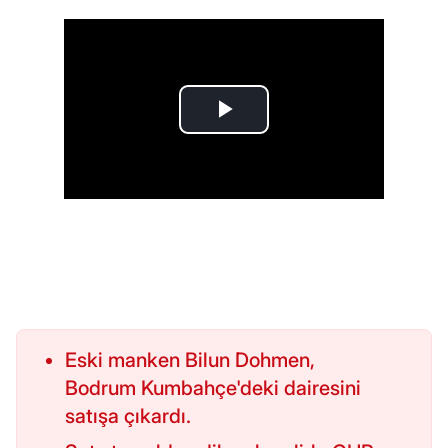
Eski manken Bilun Dohmen,
Bodrum Kumbahçe'deki dairesini
satışa çıkardı.