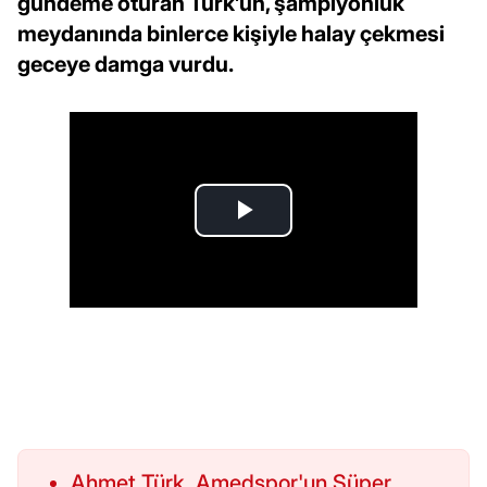
gündeme oturan Türk’ün, şampiyonluk
meydanında binlerce kişiyle halay çekmesi
geceye damga vurdu.
Ahmet Türk, Amedspor'un Süper